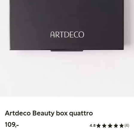
Artdeco Beauty box quattro
109,00 kr
109,-
4.8
(4)