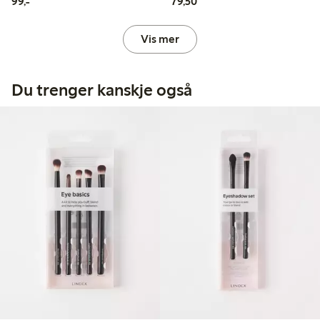
99,00 kr
79,50 kr
99,-
79,50
Vis mer
Du trenger kanskje også