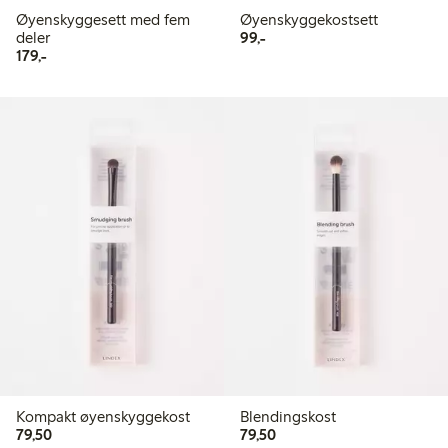
Øyenskyggesett med fem
Øyenskyggekostsett
99,00 kr
deler
99,-
179,00 kr
179,-
Kompakt øyenskyggekost
Blendingskost
79,50 kr
79,50 kr
79,50
79,50