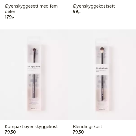
Øyenskyggesett med fem
Øyenskyggekostsett
99,00 kr
deler
99,-
179,00 kr
179,-
Kompakt øyenskyggekost
Blendingskost
79,50 kr
79,50 kr
79,50
79,50