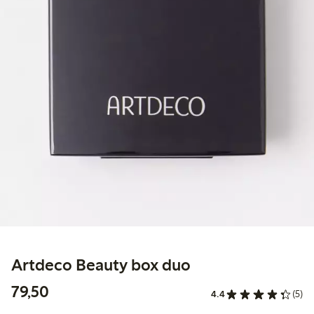
Artdeco Beauty box duo
79,50 kr
79,50
4.4
(5)