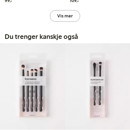
99,00 kr
109,00 kr
99,-
109,-
Vis mer
Du trenger kanskje også