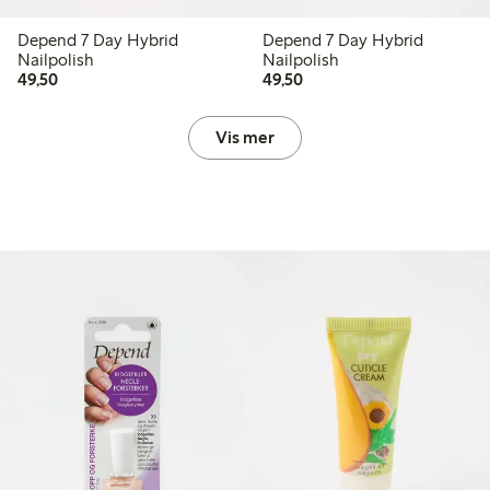
Depend 7 Day Hybrid
Depend 7 Day Hybrid
Nailpolish
Nailpolish
49,50 kr
49,50 kr
49,50
49,50
Vis mer