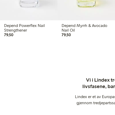
Depend Powerflex Nail
Depend Myrrh & Avocado
Strengthener
Nail Oil
79,50 kr
79,50 kr
79,50
79,50
Vi i Lindex t
livsfasene, ba
Lindex er et av Europa
gjennom tredjepartssa