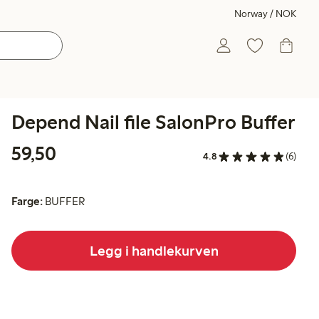
Norway / NOK
Depend Nail file SalonPro Buffer
59,50 kr
59,50
4.8
(6)
Farge:
BUFFER
Legg i handlekurven