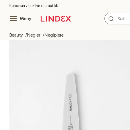
Kundeservice
Finn din butikk
Meny
Beauty
Negler
Neglpleie