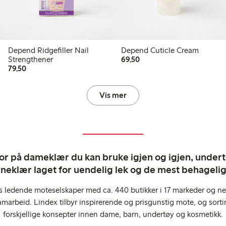
Depend Ridgefiller Nail
Depend Cuticle Cream
69,50 kr
Strengthener
69,50
79,50 kr
79,50
Vis mer
ror på dameklær du kan bruke igjen og igjen, undertø
rneklær laget for uendelig lek og de mest behagel
s ledende moteselskaper med ca. 440 butikker i 17 markeder og ne
marbeid. Lindex tilbyr inspirerende og prisgunstig mote, og sortim
forskjellige konsepter innen dame, barn, undertøy og kosmetikk.