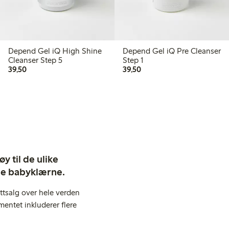
Depend Gel iQ High Shine
Depend Gel iQ Pre Cleanser
Cleanser Step 5
Step 1
39,50 kr
39,50 kr
39,50
39,50
y til de ulike
ige babyklærne.
ttsalg over hele verden
entet inkluderer flere