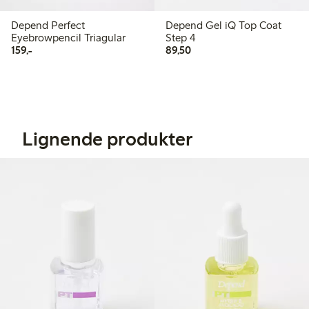
Depend Perfect
Depend Gel iQ Top Coat
Eyebrowpencil Triagular
Step 4
159,00 kr
89,50 kr
159,-
89,50
Lignende produkter