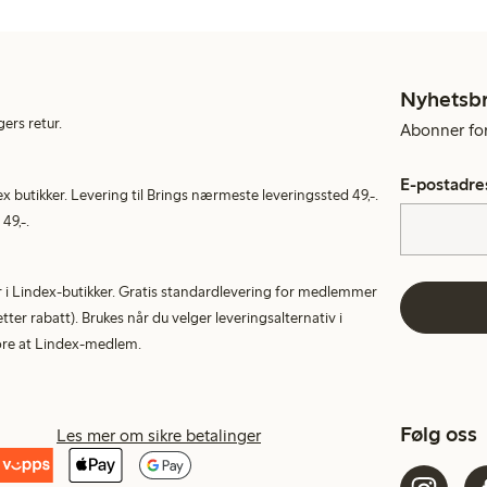
Nyhetsb
gers retur.
Abonner for 
E-postadre
ex butikker. Levering til Brings nærmeste leveringssted 49,-.
49,-.
tur i Lindex-butikker. Gratis standardlevering for medlemmer
etter rabatt). Brukes når du velger leveringsalternativ i
More at Lindex-medlem.
Følg oss
Les mer om sikre betalinger