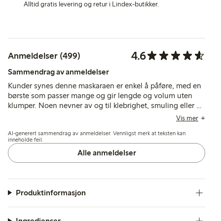
Alltid gratis levering og retur i Lindex-butikker.
4.6
Anmeldelser (499)
Sammendrag av anmeldelser
Kunder synes denne maskaraen er enkel å påføre, med en
børste som passer mange og gir lengde og volum uten
klumper. Noen nevner av og til klebrighet, smuling eller en
mykere børste, mens noen få påpeker at fargen kan avvike
Vis mer
fra forventningene.
AI-generert sammendrag av anmeldelser. Vennligst merk at teksten kan
inneholde feil.
Alle anmeldelser
Produktinformasjon
Ingredienser