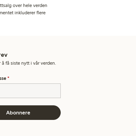
ttsalg over hele verden
entet inkluderer flere
rev
å få siste nytt i vår verden.
sse
*
Abonnere