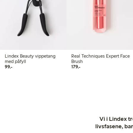
Lindex Beauty vippetang
Real Techniques Expert Face
med påfyll
Brush
99,00 kr
179,00 kr
99,-
179,-
Vi i Lindex t
livsfasene, ba