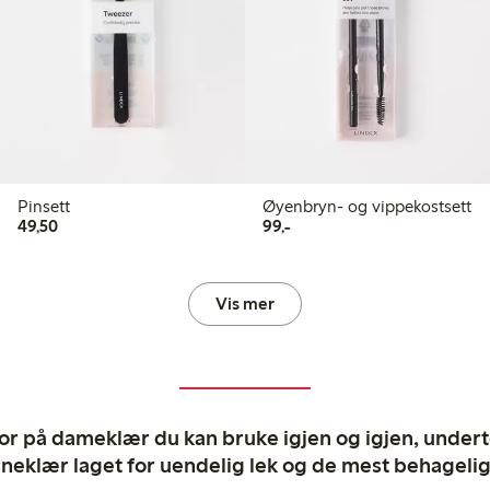
Pinsett
Øyenbryn- og vippekostsett
49,50 kr
99,00 kr
49,50
99,-
Vis mer
ror på dameklær du kan bruke igjen og igjen, undertø
rneklær laget for uendelig lek og de mest behagel