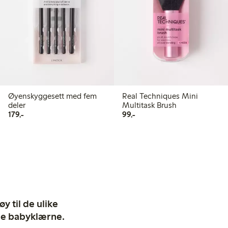
Øyenskyggesett med fem
Real Techniques Mini
deler
Multitask Brush
179,00 kr
99,00 kr
179,-
99,-
y til de ulike
ige babyklærne.