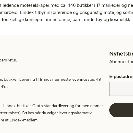
s ledende moteselskaper med ca. 440 butikker i 17 markeder og ne
marbeid. Lindex tilbyr inspirerende og prisgunstig mote, og sortim
forskjellige konsepter innen dame, barn, undertøy og kosmetikk.
Nyhetsb
gers retur.
Abonner for 
E-postadre
ex butikker. Levering til Brings nærmeste leveringssted 49,-.
49,-.
tur i Lindex-butikker. Gratis standardlevering for medlemmer
etter rabatt). Brukes når du velger leveringsalternativ i
More at Lindex-medlem.