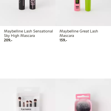
Maybelline Lash Sensational
Maybelline Great Lash
Sky High Mascara
Mascara
209,00 kr
159,00 kr
209,-
159,-