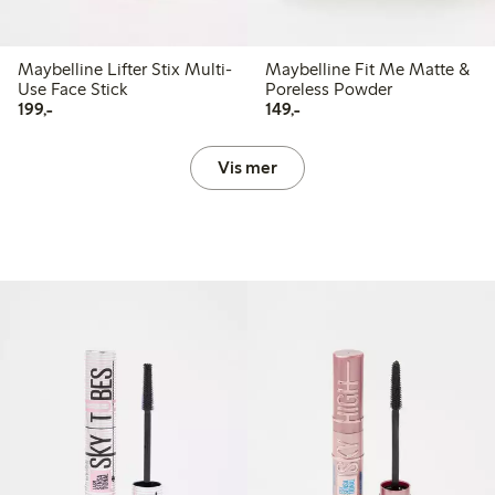
Maybelline Lifter Stix Multi-
Maybelline Fit Me Matte &
Use Face Stick
Poreless Powder
199,00 kr
149,00 kr
199,-
149,-
Vis mer