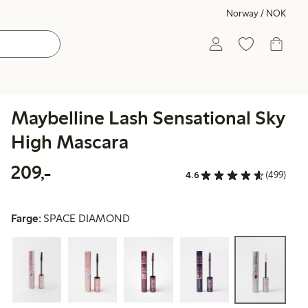
Norway / NOK
Maybelline Lash Sensational Sky
High Mascara
209,00 kr
209,-
4.6
(499)
Farge:
SPACE DIAMOND