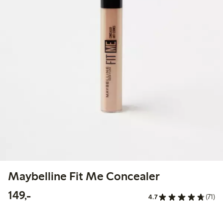
Maybelline Fit Me Concealer
149,00 kr
149,-
4.7
(71)