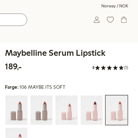
Norway / NOK
Maybelline Serum Lipstick
189,00 kr
189,-
5
(1)
Farge:
106 MAYBE ITS SOFT