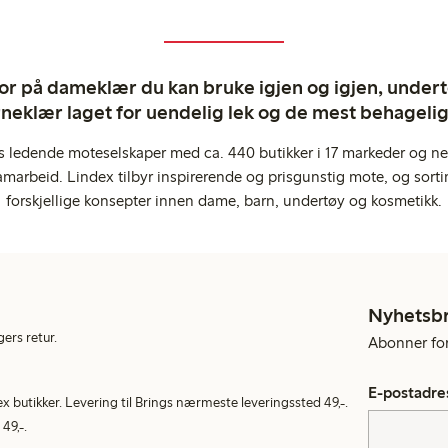
ror på dameklær du kan bruke igjen og igjen, undertø
rneklær laget for uendelig lek og de mest behagel
s ledende moteselskaper med ca. 440 butikker i 17 markeder og ne
marbeid. Lindex tilbyr inspirerende og prisgunstig mote, og sortim
forskjellige konsepter innen dame, barn, undertøy og kosmetikk.
Nyhetsb
gers retur.
Abonner for 
E-postadre
ex butikker. Levering til Brings nærmeste leveringssted 49,-.
49,-.