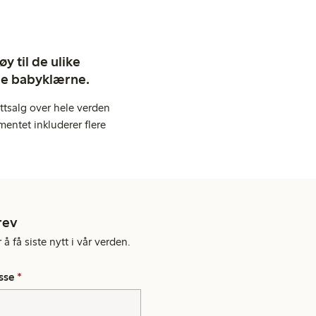
y til de ulike
ige babyklærne.
ttsalg over hele verden
entet inkluderer flere
rev
å få siste nytt i vår verden.
sse
*