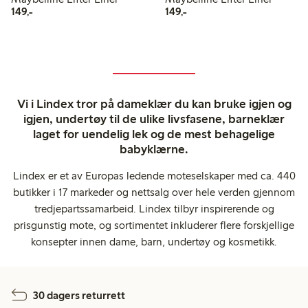
149,00 kr
149,00 kr
149,-
149,-
Vi i Lindex tror på dameklær du kan bruke igjen og
igjen, undertøy til de ulike livsfasene, barneklær
laget for uendelig lek og de mest behagelige
babyklærne.
Lindex er et av Europas ledende moteselskaper med ca. 440
butikker i 17 markeder og nettsalg over hele verden gjennom
tredjepartssamarbeid. Lindex tilbyr inspirerende og
prisgunstig mote, og sortimentet inkluderer flere forskjellige
konsepter innen dame, barn, undertøy og kosmetikk.
30 dagers returrett