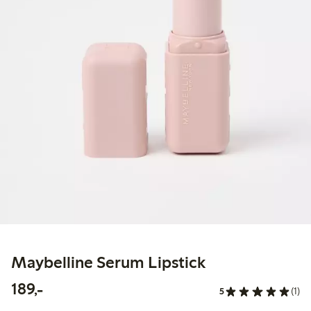
Maybelline Serum Lipstick
189,00 kr
189,-
5
(1)