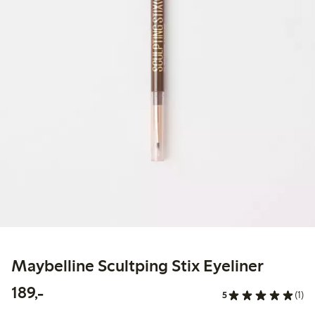
Maybelline Scultping Stix Eyeliner
189,00 kr
189,-
5
(1)