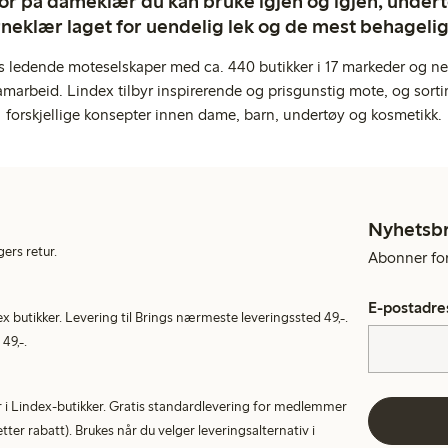
ror på dameklær du kan bruke igjen og igjen, undertø
rneklær laget for uendelig lek og de mest behagel
s ledende moteselskaper med ca. 440 butikker i 17 markeder og ne
marbeid. Lindex tilbyr inspirerende og prisgunstig mote, og sortim
forskjellige konsepter innen dame, barn, undertøy og kosmetikk.
Nyhetsb
gers retur.
Abonner for 
E-postadre
ex butikker. Levering til Brings nærmeste leveringssted 49,-.
49,-.
tur i Lindex-butikker. Gratis standardlevering for medlemmer
etter rabatt). Brukes når du velger leveringsalternativ i