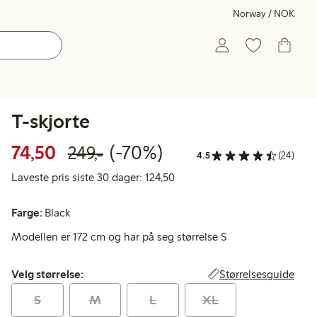
Norway / NOK
T-skjorte
Rabattert pris: 74,50 kr
Vanlig pris: 249,00 kr
70% rabatt
74,50
(-70%)
249,-
4.5
(24)
Laveste pris siste 30 dager: 12
Laveste pris siste 30 dager: 124,50
Farge:
Black
Modellen er 172 cm og har på seg størrelse S
Velg størrelse:
Størrelsesguide
Velg størrelse:
S
M
L
XL