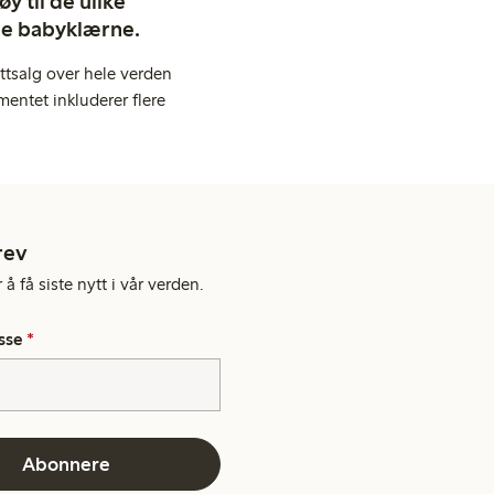
y til de ulike
ige babyklærne.
ttsalg over hele verden
entet inkluderer flere
rev
å få siste nytt i vår verden.
sse
*
Abonnere