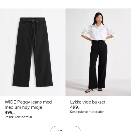
WIDE Peggy jeans med
Lykke vide bukser
499,00 kr
medium høy midje
499,-
499,00 kr
499,-
Resirkulerte materialer
Resirkulert bomull