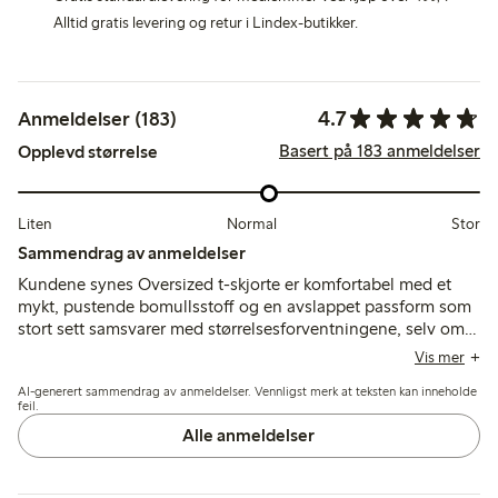
Alltid gratis levering og retur i Lindex-butikker.
4.7
Anmeldelser (183)
Basert på 183 anmeldelser
Opplevd størrelse
Liten
Normal
Stor
Sammendrag av anmeldelser
Kundene synes Oversized t-skjorte er komfortabel med et
mykt, pustende bomullsstoff og en avslappet passform som
stort sett samsvarer med størrelsesforventningene, selv om
noen anbefaler å gå ned en størrelse for en mindre løs
Vis mer
passform. Enkelte nevner problemer med halsens passform
AI-generert sammendrag av anmeldelser. Vennligst merk at teksten kan inneholde
og formendringer etter vask, men de fleste påpeker at farge
feil.
og stil stemmer godt overens med produktbildene.
Alle anmeldelser