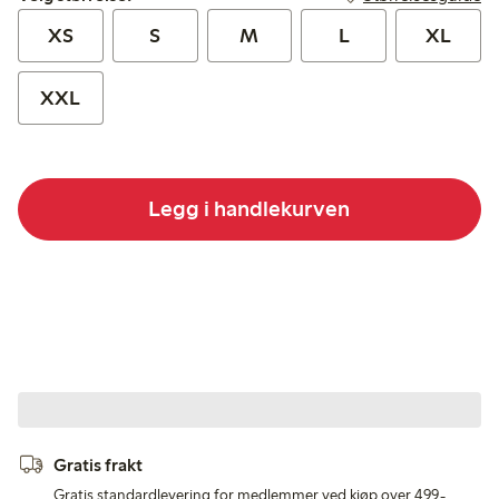
XS
S
M
L
XL
XXL
Legg i handlekurven
Gratis frakt
Gratis standardlevering for medlemmer ved kjøp over 499,-.