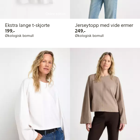
Online edition
Ekstra lange t-skjorte
Jerseytopp med vide ermer
199,00 kr
249,00 kr
199,-
249,-
Økologisk bomull
Økologisk bomull