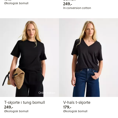
249,00 kr
Økologisk bomull
249,-
In conversion cotton
Online edition
T-skjorte i tung bomull
V-hals t-skjorte
249,00 kr
179,00 kr
249,-
179,-
Økologisk bomull
Økologisk bomull