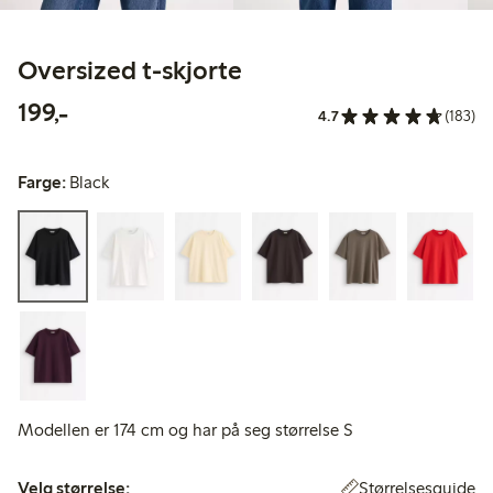
Oversized t-skjorte
199,00 kr
199,-
4.7
(183)
Farge:
Black
Modellen er 174 cm og har på seg størrelse S
Velg størrelse:
Størrelsesguide
Velg størrelse: