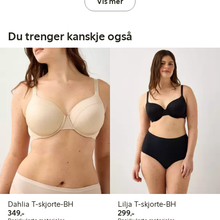
Vis mer
Du trenger kanskje også
Dahlia T-skjorte-BH
Lilja T-skjorte-BH
349,00 kr
299,00 kr
349,-
299,-