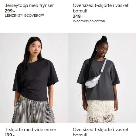
Jerseytopp med frynser
Oversized t-skjorte i vasket
299,00 kr
299,-
bomull
249,00 kr
LENZING™ ECOVERO™
249,-
In conversion cotton
T-skjorte med vide ermer
Oversized t-skjorte i vasket
199,00 kr
199,-
bomull