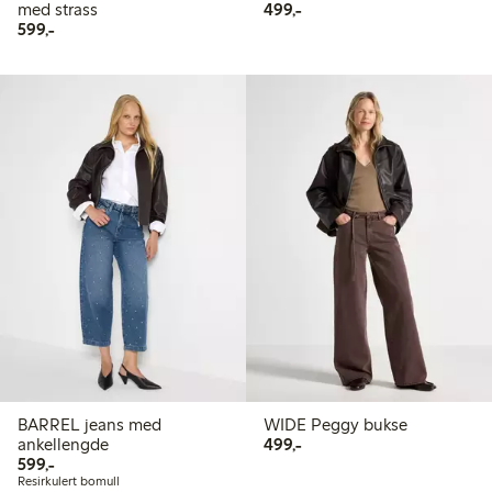
499,00 kr
med strass
499,-
599,00 kr
599,-
BARREL jeans med
WIDE Peggy bukse
499,00 kr
ankellengde
499,-
599,00 kr
599,-
Resirkulert bomull