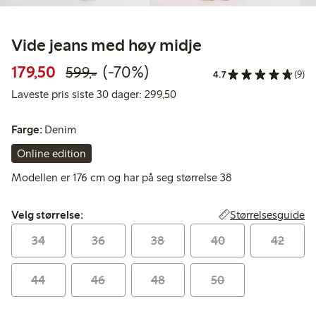
Vide jeans med høy midje
Rabattert pris: 179,50 kr
Vanlig pris: 599,00 kr
70% rabatt
179,50
(-70%)
599,-
4.7
(9)
Laveste pris siste 30 dager: 2
Laveste pris siste 30 dager: 299,50
Farge:
Denim
Online edition
Modellen er 176 cm og har på seg størrelse 38
Velg størrelse:
Størrelsesguide
Velg størrelse:
34
36
38
40
42
44
46
48
50