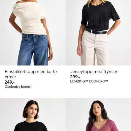
Finstrikket topp med korte
Jerseytopp med frynser
299,00 kr
ermer
299,-
249,00 kr
249,-
LENZING™ ECOVERO™
Økologisk bomull