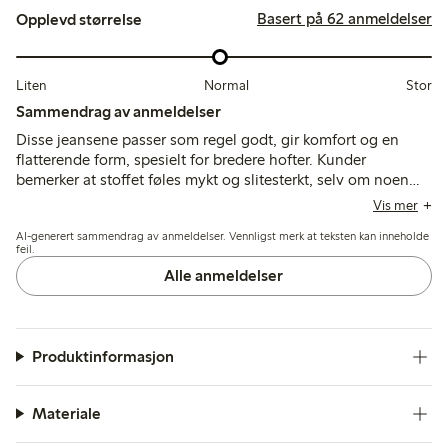
Basert på 62 anmeldelser
Opplevd størrelse
Liten
Normal
Stor
Sammendrag av anmeldelser
Disse jeansene passer som regel godt, gir komfort og en
flatterende form, spesielt for bredere hofter. Kunder
bemerker at stoffet føles mykt og slitesterkt, selv om noen
nevner at lengden kan være lang, og noen få rapporterer litt
Vis mer
uttøying i midjen etter bruk.
AI-generert sammendrag av anmeldelser. Vennligst merk at teksten kan inneholde
feil.
Alle anmeldelser
Produktinformasjon
Materiale