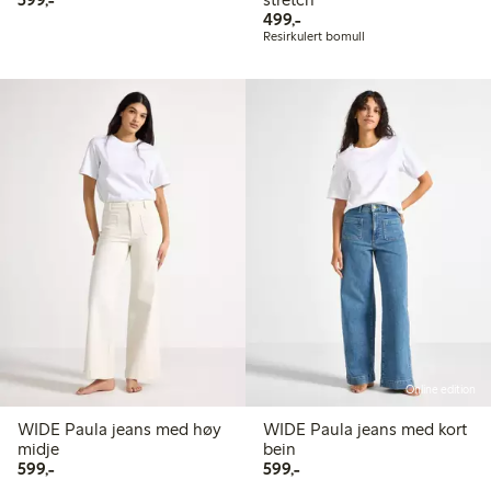
499,00 kr
499,-
Resirkulert bomull
Online edition
WIDE Paula jeans med høy
WIDE Paula jeans med kort
midje
bein
599,00 kr
599,00 kr
599,-
599,-