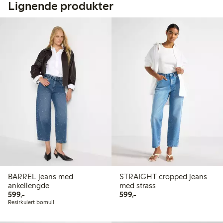
Lignende produkter
BARREL jeans med
STRAIGHT cropped jeans
ankellengde
med strass
599,00 kr
599,00 kr
599,-
599,-
Resirkulert bomull