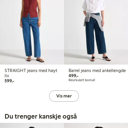
STRAIGHT jeans med høyt
Barrel jeans med ankellengde
499,00 kr
liv
499,-
599,00 kr
599,-
Resirkulert bomull
Vis mer
Du trenger kanskje også