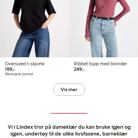
Oversized t-skjorte
Ribbet topp med blonder
199,00 kr
249,00 kr
199,-
249,-
Økologisk bomull
Vis mer
Vi i Lindex tror på dameklær du kan bruke igjen og
igjen, undertøy til de ulike livsfasene, barneklær