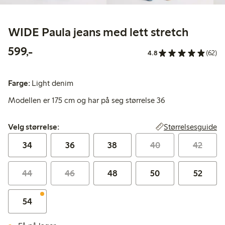
WIDE Paula jeans med lett stretch
599,00 kr
599,-
4.8
(62)
Farge:
Light denim
Modellen er 175 cm og har på seg størrelse 36
Velg størrelse:
Størrelsesguide
Velg størrelse:
34
36
38
40
42
44
46
48
50
52
54