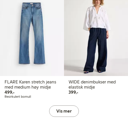
FLARE Karen stretch jeans
WIDE denimbukser med
med medium høy midje
elastisk midje
499,00 kr
399,00 kr
499,-
399,-
Resirkulert bomull
Vis mer