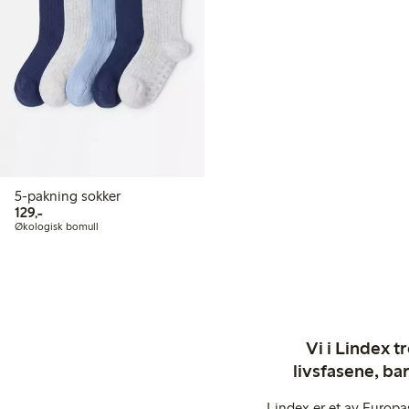
5-pakning sokker
129,00 kr
129,-
Økologisk bomull
Vi i Lindex t
livsfasene, ba
Lindex er et av Europa