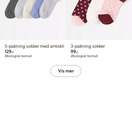
5-pakning sokker med antiskli
3-pakning sokker
129,00 kr
99,00 kr
129,-
99,-
Økologisk bomull
Økologisk bomull
Vis mer