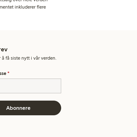
entet inkluderer flere
rev
å få siste nytt i vår verden.
sse
*
Abonnere