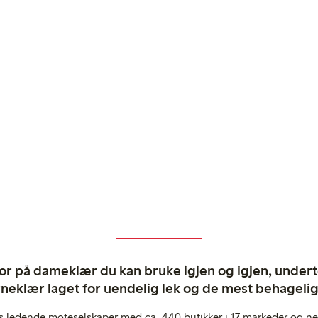
ror på dameklær du kan bruke igjen og igjen, undertø
rneklær laget for uendelig lek og de mest behagel
s ledende moteselskaper med ca. 440 butikker i 17 markeder og ne