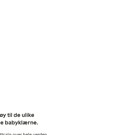
y til de ulike
ige babyklærne.
ttsalg over hele verden