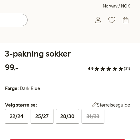
Norway / NOK
3-pakning sokker
99,00 kr
99,-
4.9
(31)
Farge:
Dark Blue
Velg størrelse:
Størrelsesguide
Velg størrelse:
22/24
25/27
28/30
31/33