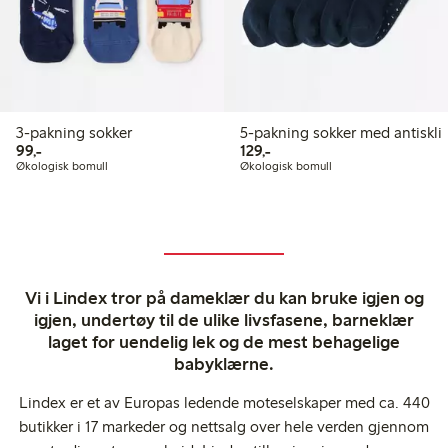
3-pakning sokker
5-pakning sokker med antiskli
99,00 kr
129,00 kr
99,-
129,-
Økologisk bomull
Økologisk bomull
Vi i Lindex tror på dameklær du kan bruke igjen og
igjen, undertøy til de ulike livsfasene, barneklær
laget for uendelig lek og de mest behagelige
babyklærne.
Lindex er et av Europas ledende moteselskaper med ca. 440
butikker i 17 markeder og nettsalg over hele verden gjennom