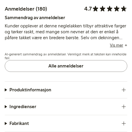
4.7
Anmeldelser (180)
Sammendrag av anmeldelser
Kunder opplever at denne neglelakken tilbyr attraktive farger
og tørker raskt, med mange som nevner at den er enkel å
påføre takket være en bredere børste. Selv om dekningen
ofte krever flere lag, varer lakken vanligvis i flere dager, selv
Vis mer
om noen nevner at den flasser eller skaller av tidligere til
AI-generert sammendrag av anmeldelser. Vennligst merk at teksten kan inneholde
tross for topplakk.
feil.
Alle anmeldelser
Produktinformasjon
Ingredienser
Fabrikant