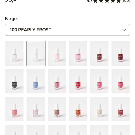
4.7
(180)
Farge: