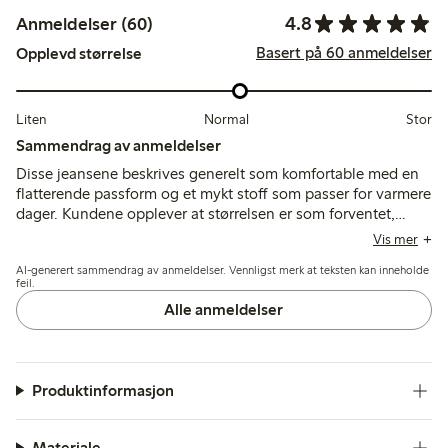
4.8
Anmeldelser (60)
Basert på 60 anmeldelser
Opplevd størrelse
Liten
Normal
Stor
Sammendrag av anmeldelser
Disse jeansene beskrives generelt som komfortable med en
flatterende passform og et mykt stoff som passer for varmere
dager. Kundene opplever at størrelsen er som forventet,
bortsett fra midjen, som ofte er stor, noe som gjør at noen
Vis mer
velger å gå ned en størrelse; ankellengden passer godt til
AI-generert sammendrag av anmeldelser. Vennligst merk at teksten kan inneholde
gjennomsnittshøyder.
feil.
Alle anmeldelser
Produktinformasjon
Materiale