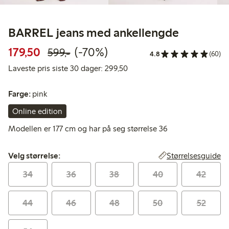
BARREL jeans med ankellengde
Rabattert pris: 179,50 kr
Vanlig pris: 599,00 kr
70% rabatt
179,50
(-70%)
599,-
4.8
(60)
Laveste pris siste 30 dager: 2
Laveste pris siste 30 dager: 299,50
Farge:
pink
Online edition
Modellen er 177 cm og har på seg størrelse 36
Velg størrelse:
Størrelsesguide
Velg størrelse:
34
36
38
40
42
44
46
48
50
52