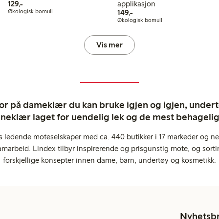
129,00 kr
129,-
applikasjon
149,00 kr
Økologisk bomull
149,-
Økologisk bomull
Vis mer
ror på dameklær du kan bruke igjen og igjen, undertø
rneklær laget for uendelig lek og de mest behagel
s ledende moteselskaper med ca. 440 butikker i 17 markeder og ne
marbeid. Lindex tilbyr inspirerende og prisgunstig mote, og sortim
forskjellige konsepter innen dame, barn, undertøy og kosmetikk.
Nyhetsb