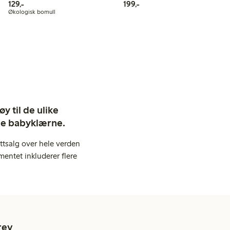
129,00 kr
199,00 kr
129,-
199,-
Økologisk bomull
y til de ulike
ige babyklærne.
ttsalg over hele verden
entet inkluderer flere
rev