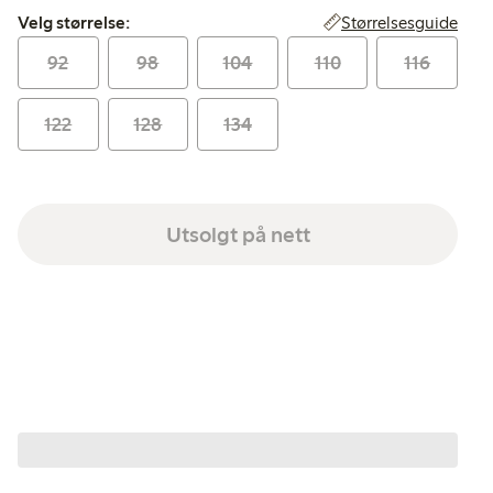
Velg størrelse:
Størrelsesguide
Velg størrelse:
92
98
104
110
116
122
128
134
Utsolgt på nett