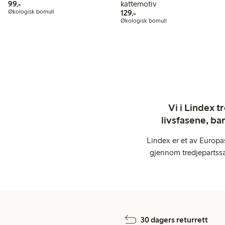
99,00 kr
99,-
kattemotiv
129,00 kr
Økologisk bomull
129,-
Økologisk bomull
Vi i Lindex t
livsfasene, ba
Lindex er et av Europa
gjennom tredjepartssa
30 dagers returrett