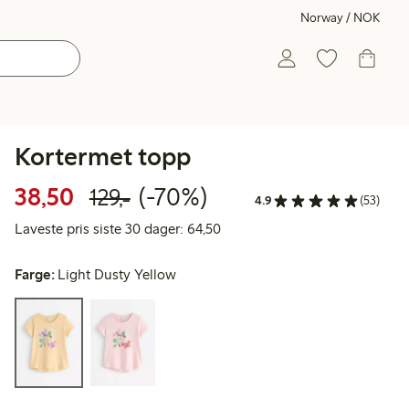
Norway / NOK
Kortermet topp
Rabattert pris: 38,50 kr
Vanlig pris: 129,00 kr
70% rabatt
38,50
(-70%)
129,-
4.9
(53)
Laveste pris siste 30 dager: 64
Laveste pris siste 30 dager: 64,50
Farge:
Light Dusty Yellow