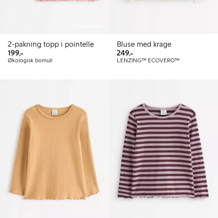
Online edition
2-pakning topp i pointelle
Bluse med krage
199,00 kr
249,00 kr
199,-
249,-
Økologisk bomull
LENZING™ ECOVERO™