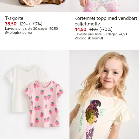
T-skjorte
Kortermet topp med vendbart
Rabattert pris: 38,50 kr
Vanlig pris: 129,00 kr
70% rabatt
38,50
(-70%)
paljettmotiv
129,-
Laveste pris siste 30 dager: 90,50 kr
Rabattert pris: 44,50 kr
Vanlig pris: 149,00 k
70% rabatt
Laveste pris siste 30 dager: 90,50
44,50
(-70%)
149,-
Økologisk bomull
Laveste 
Laveste pris siste 30 dager: 74,50
Økologisk bomull