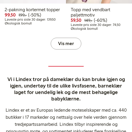
2-pakning kortermet topper
Topp med vendbart
Rabattert pris: 99,50 kr
Vanlig pris: 199,00 kr
50% rabatt
99,50
(-50%)
paljettmotiv
199,-
Laveste pris siste 30 dager: 139,50 kr
Rabattert pris: 59,50 kr
Vanlig pris: 149,00 k
60% rabatt
Laveste pris siste 30 dager: 139,50
59,50
(-60%)
149,-
Økologisk bomull
Laveste 
Laveste pris siste 30 dager: 74,50
Økologisk bomull
Vis mer
Vi i Lindex tror på dameklær du kan bruke igjen og
igjen, undertøy til de ulike livsfasene, barneklær
laget for uendelig lek og de mest behagelige
babyklærne.
Lindex er et av Europas ledende moteselskaper med ca. 440
butikker i 17 markeder og nettsalg over hele verden gjennom
tredjepartssamarbeid. Lindex tilbyr inspirerende og
prisgunstig mote, og sortimentet inkluderer flere forskjellige