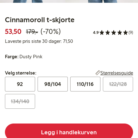
Cinnamoroll t-skjorte
Rabattert pris: 53,50 kr
Vanlig pris: 179,00 kr
70% rabatt
53,50
(-70%)
179,-
4.9
(9)
Laveste pris siste 30 dager: 71,5
Laveste pris siste 30 dager: 71,50
Farge:
Dusty Pink
Velg størrelse:
Størrelsesguide
Velg størrelse:
92
98/104
110/116
122/128
134/140
Legg i handlekurven