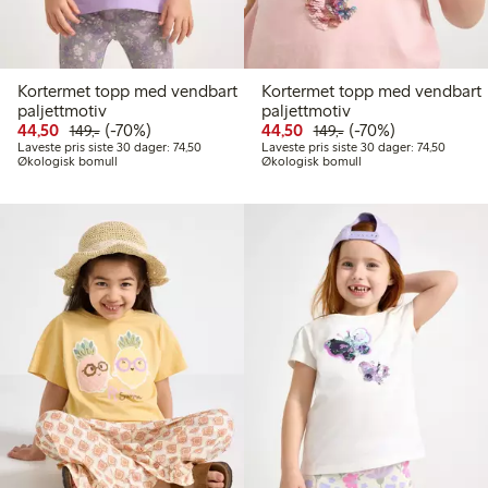
Kortermet topp med vendbart
Kortermet topp med vendbart
paljettmotiv
paljettmotiv
Rabattert pris: 44,50 kr
Vanlig pris: 149,00 kr
70% rabatt
Rabattert pris: 44,50 kr
Vanlig pris: 149,00 k
70% rabatt
44,50
(-70%)
44,50
(-70%)
149,-
149,-
Laveste pris siste 30 dager: 74,50 kr
Laveste 
Laveste pris siste 30 dager: 74,50
Laveste pris siste 30 dager: 74,50
Økologisk bomull
Økologisk bomull