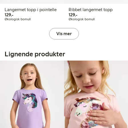
Langermet topp i pointelle
Ribbet langermet topp
129,00 kr
129,00 kr
129,-
129,-
Økologisk bomull
Økologisk bomull
Vis mer
Lignende produkter