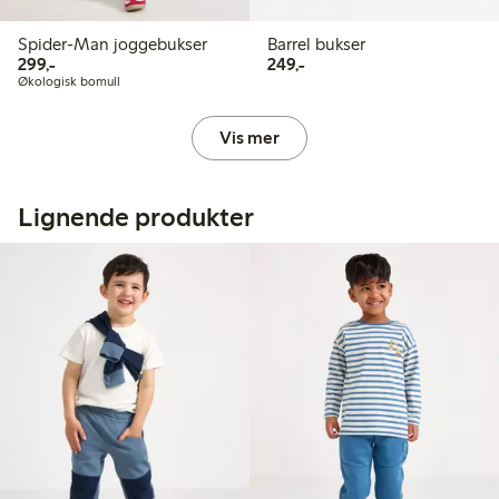
Spider-Man joggebukser
Barrel bukser
299,00 kr
249,00 kr
299,-
249,-
Økologisk bomull
Vis mer
Lignende produkter