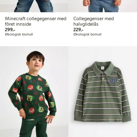
Minecraft collegegenser med
Collegegenser med
fôret innside
halvglidelås
299,00 kr
229,00 kr
299,-
229,-
Økologisk bomull
Økologisk bomull