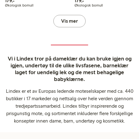
179,00 kr
179,00 kr
179,-
179,-
Økologisk bomull
Økologisk bomull
Vis mer
Vi i Lindex tror på dameklær du kan bruke igjen og
igjen, undertøy til de ulike livsfasene, barneklær
laget for uendelig lek og de mest behagelige
babyklærne.
Lindex er et av Europas ledende moteselskaper med ca. 440
butikker i 17 markeder og nettsalg over hele verden gjennom
tredjepartssamarbeid. Lindex tilbyr inspirerende og
prisgunstig mote, og sortimentet inkluderer flere forskjellige
konsepter innen dame, barn, undertøy og kosmetikk.