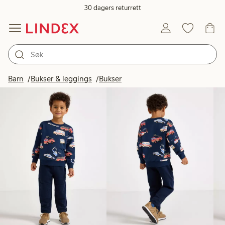
30 dagers returrett
Produkter på bildet
Barn
Bukser & leggings
Bukser