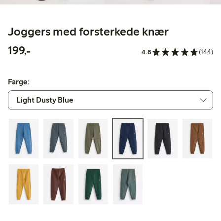
Joggers med forsterkede knær
199,00 kr
199,-
4.8
(144)
Farge: