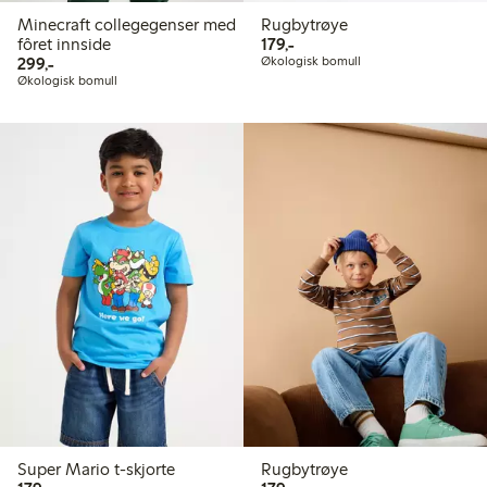
Minecraft collegegenser med
Rugbytrøye
179,00 kr
fôret innside
179,-
299,00 kr
299,-
Økologisk bomull
Økologisk bomull
Super Mario t-skjorte
Rugbytrøye