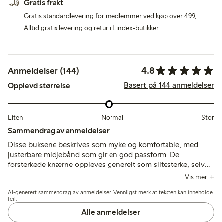
Gratis frakt
Gratis standardlevering for medlemmer ved kjøp over 499,-.
Alltid gratis levering og retur i Lindex-butikker.
4.8
Anmeldelser (144)
Basert på 144 anmeldelser
Opplevd størrelse
Liten
Normal
Stor
Sammendrag av anmeldelser
Disse buksene beskrives som myke og komfortable, med
justerbare midjebånd som gir en god passform. De
forsterkede knærne oppleves generelt som slitesterke, selv
om noen nevner raskere slitasje eller hull etter aktiv bruk, og
Vis mer
noen få påpeker at lengden er kortere enn vanlig størrelse.
AI-generert sammendrag av anmeldelser. Vennligst merk at teksten kan inneholde
feil.
Alle anmeldelser