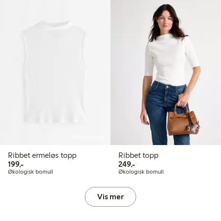
Online edition
Ribbet ermeløs topp
Ribbet topp
199,00 kr
249,00 kr
199,-
249,-
Økologisk bomull
Økologisk bomull
Vis mer