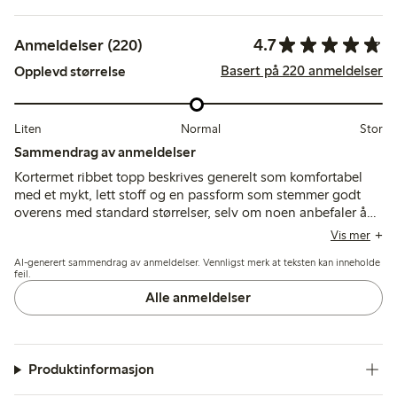
4.7
Anmeldelser (220)
Basert på 220 anmeldelser
Opplevd størrelse
Liten
Normal
Stor
Sammendrag av anmeldelser
Kortermet ribbet topp beskrives generelt som komfortabel
med et mykt, lett stoff og en passform som stemmer godt
overens med standard størrelser, selv om noen anbefaler å
gå opp en størrelse for en løsere følelse. Kundene legger
Vis mer
merke til at fargen stemmer med bildene og at stilen er
AI-generert sammendrag av anmeldelser. Vennligst merk at teksten kan inneholde
allsidig, mens noen få nevner at materialet er tynt og kan
feil.
miste formen eller vise slitasje etter vask.
Alle anmeldelser
Produktinformasjon