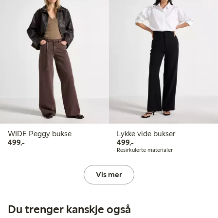
WIDE Peggy bukse
Lykke vide bukser
499,00 kr
499,00 kr
499,-
499,-
Resirkulerte materialer
Vis mer
Du trenger kanskje også