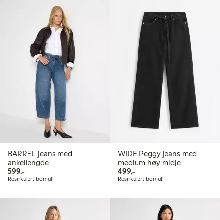
BARREL jeans med
WIDE Peggy jeans med
ankellengde
medium høy midje
599,00 kr
499,00 kr
599,-
499,-
Resirkulert bomull
Resirkulert bomull