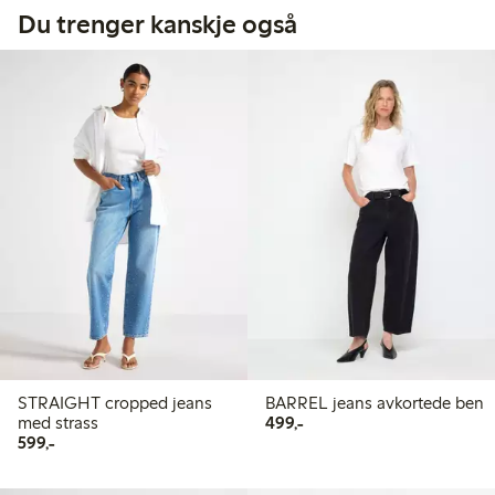
Du trenger kanskje også
STRAIGHT cropped jeans
BARREL jeans avkortede ben
499,00 kr
med strass
499,-
599,00 kr
599,-