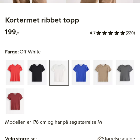
Kortermet ribbet topp
199,00 kr
199,-
4.7
(220)
Farge:
Off White
Modellen er 176 cm og har på seg størrelse M
Velg størrelse:
Størrelsesguide
Velg størrelse: