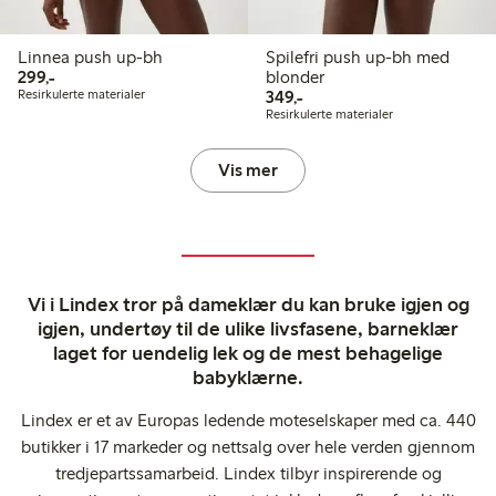
Linnea push up-bh
Spilefri push up-bh med
299,00 kr
299,-
blonder
349,00 kr
Resirkulerte materialer
349,-
Resirkulerte materialer
Vis mer
Vi i Lindex tror på dameklær du kan bruke igjen og
igjen, undertøy til de ulike livsfasene, barneklær
laget for uendelig lek og de mest behagelige
babyklærne.
Lindex er et av Europas ledende moteselskaper med ca. 440
butikker i 17 markeder og nettsalg over hele verden gjennom
tredjepartssamarbeid. Lindex tilbyr inspirerende og