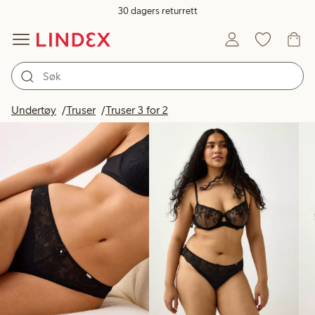
30 dagers returrett
Produkter på bildet
Undertøy
Truser
Truser 3 for 2