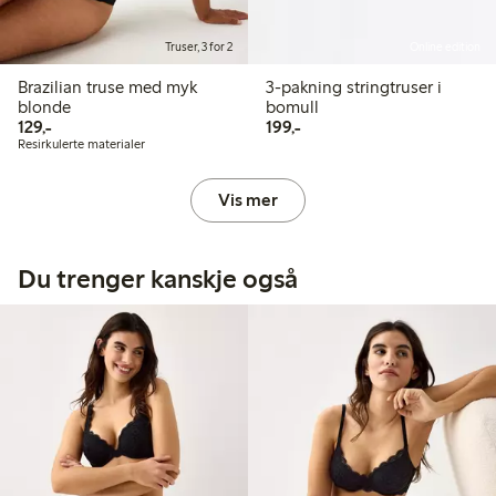
Truser, 3 for 2
Online edition
Brazilian truse med myk
3-pakning stringtruser i
blonde
bomull
129,00 kr
199,00 kr
129,-
199,-
Resirkulerte materialer
Vis mer
Du trenger kanskje også