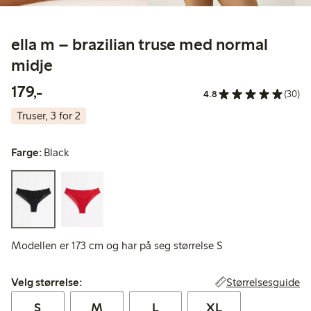
ella m – brazilian truse med normal
midje
179,00 kr
179,-
4.8
(30)
Truser, 3 for 2
Farge:
Black
Modellen er 173 cm og har på seg størrelse S
Velg størrelse:
Størrelsesguide
Velg størrelse:
S
M
L
XL