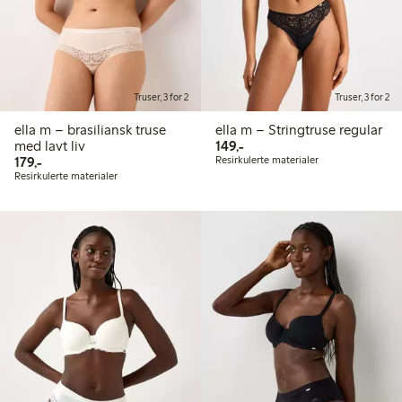
Truser, 3 for 2
Truser, 3 for 2
ella m – brasiliansk truse
ella m – Stringtruse regular
149,00 kr
med lavt liv
149,-
179,00 kr
179,-
Resirkulerte materialer
Resirkulerte materialer