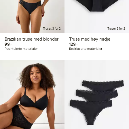
Truser, 3 for 2
Truser, 3 for 2
Brazilian truse med blonder
Truse med høy midje
99,00 kr
129,00 kr
99,-
129,-
Resirkulerte materialer
Resirkulerte materialer