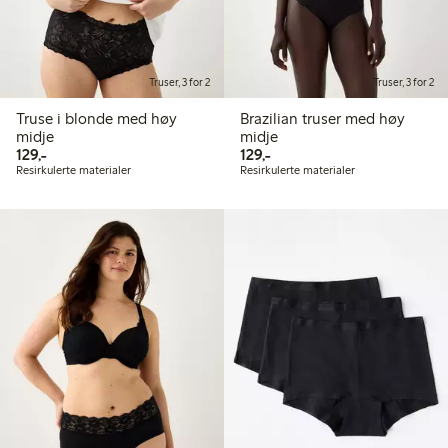
Truser, 3 for 2
Truser, 3 for 2
Truse i blonde med høy
Brazilian truser med høy
midje
midje
129,00 kr
129,00 kr
129,-
129,-
Resirkulerte materialer
Resirkulerte materialer