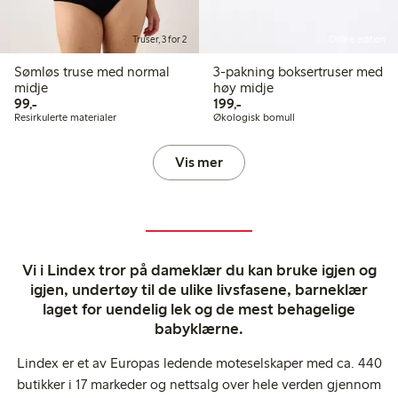
Truser, 3 for 2
Online edition
Sømløs truse med normal
3-pakning boksertruser med
midje
høy midje
99,00 kr
199,00 kr
99,-
199,-
Resirkulerte materialer
Økologisk bomull
Vis mer
Vi i Lindex tror på dameklær du kan bruke igjen og
igjen, undertøy til de ulike livsfasene, barneklær
laget for uendelig lek og de mest behagelige
babyklærne.
Lindex er et av Europas ledende moteselskaper med ca. 440
butikker i 17 markeder og nettsalg over hele verden gjennom