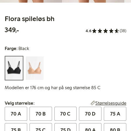
Flora spileløs bh
349,00 kr
349,-
4.6
(38)
Farge:
Black
Modellen er 176 cm og har på seg størrelse 85 C
Velg størrelse:
Størrelsesguide
Velg størrelse:
70 A
70 B
70 C
70 D
75 A
75 B
75 C
75 D
80 A
80 B