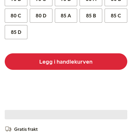
80 C
80 D
85 A
85 B
85 C
85 D
Legg i handlekurven
Gratis frakt