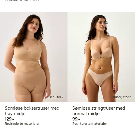
Resirkulerte materialer
Truser, 3 for 2
Truser, 3 for 2
Sømløse boksertruser med
Sømløse stringtruser med
høy midje
normal midje
129,00 kr
99,00 kr
129,-
99,-
Resirkulerte materialer
Resirkulerte materialer