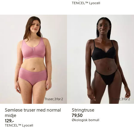
TENCEL™ Lyocell
Truser, 3 for 2
Truser, 3 for 2
Sømløse truser med normal
Stringtruse
79,50 kr
midje
79,50
129,00 kr
129,-
Økologisk bomull
TENCEL™ Lyocell