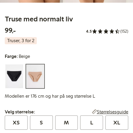
Truse med normalt liv
99,00 kr
99,-
4.5
(152)
Truser, 3 for 2
Farge:
Beige
Modellen er 176 cm og har på seg størrelse L
Velg størrelse:
Størrelsesguide
Velg størrelse:
XS
S
M
L
XL