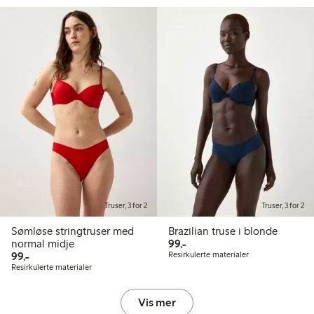
Truser, 3 for 2
Truser, 3 for 2
Sømløse stringtruser med
Brazilian truse i blonde
99,00 kr
normal midje
99,-
99,00 kr
99,-
Resirkulerte materialer
Resirkulerte materialer
Vis mer