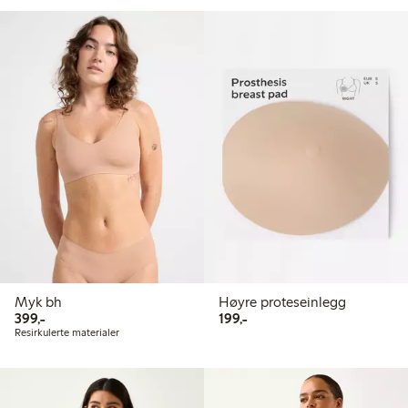
Myk bh
Høyre proteseinlegg
399,00 kr
199,00 kr
399,-
199,-
Resirkulerte materialer