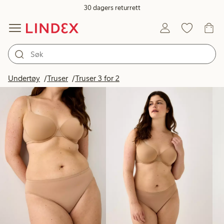
30 dagers returrett
Produkter på bildet
Undertøy
Truser
Truser 3 for 2