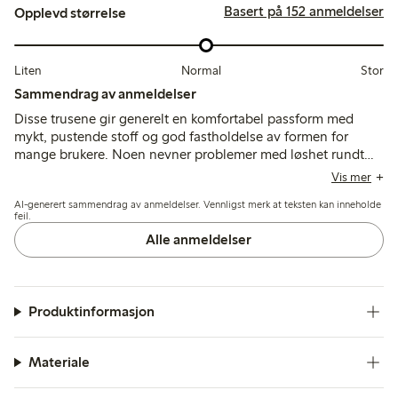
Basert på 152 anmeldelser
Opplevd størrelse
Liten
Normal
Stor
Sammendrag av anmeldelser
Disse trusene gir generelt en komfortabel passform med
mykt, pustende stoff og god fastholdelse av formen for
mange brukere. Noen nevner problemer med løshet rundt
bena, elastikkens kvalitet og inkonsekvent passform,
Vis mer
inkludert at de sklir eller vrir seg, mens noen få påpeker
AI-generert sammendrag av anmeldelser. Vennligst merk at teksten kan inneholde
redusert holdbarhet etter vask.
feil.
Alle anmeldelser
Produktinformasjon
Materiale