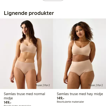
Lignende produkter
Truser, 3 for 2
Truser, 3 for 2
Sømløs truse med normal
Sømløs truse med høy midje
149,00 kr
midje
149,-
149,00 kr
149,-
Resirkulerte materialer