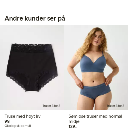
Andre kunder ser på
Truser, 3 for 2
Truser, 3 for 2
Truse med høyt liv
Sømløse truser med normal
99,00 kr
99,-
midje
129,00 kr
Økologisk bomull
129,-