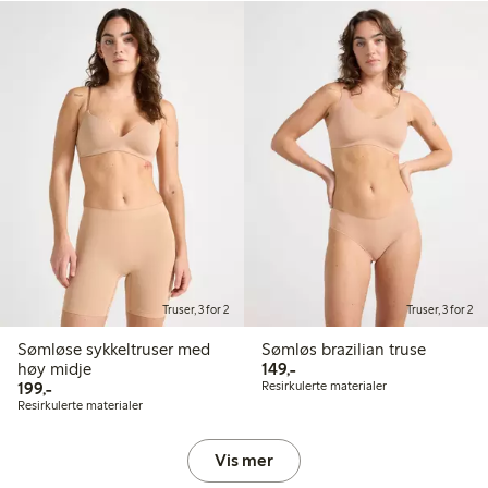
Truser, 3 for 2
Truser, 3 for 2
Sømløse sykkeltruser med
Sømløs brazilian truse
149,00 kr
høy midje
149,-
199,00 kr
199,-
Resirkulerte materialer
Resirkulerte materialer
Vis mer