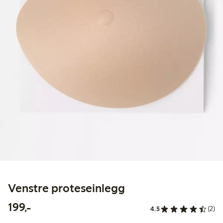
Venstre proteseinlegg
199,00 kr
199,-
4.5
(2)