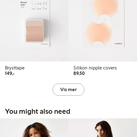
Brysttape
Silikon nipple covers
149,00 kr
89,50 kr
149,-
89,50
Vis mer
You might also need