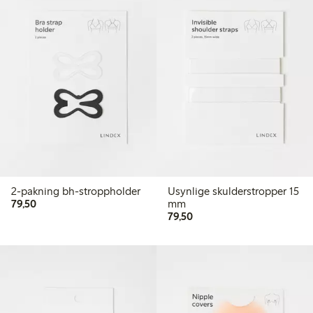
2-pakning bh-stroppholder
Usynlige skulderstropper 15
79,50 kr
79,50
mm
79,50 kr
79,50