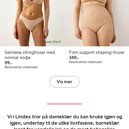
Truser, 3 for 2
Sømløse stringtruser med
Firm support shaping-truser
349,00 kr
normal midje
349,-
99,00 kr
99,-
Resirkulerte materialer
Resirkulerte materialer
Vis mer
Vi i Lindex tror på dameklær du kan bruke igjen og
igjen, undertøy til de ulike livsfasene, barneklær