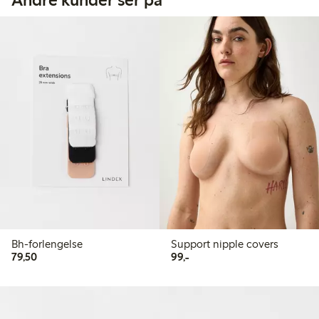
Bh-forlengelse
Support nipple covers
79,50 kr
99,00 kr
79,50
99,-