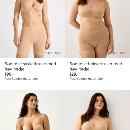
Truser, 3 for 2
Truser, 3 for 2
Sømløse sykkeltruser med
Sømløse boksertruser med
høy midje
høy midje
199,00 kr
129,00 kr
199,-
129,-
Resirkulerte materialer
Resirkulerte materialer