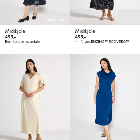
Online edition
Midikjole
Midikjole
499,00 kr
499,00 kr
499,-
499,-
Resirkulerte materialer
+ 1 farge
LENZING™ ECOVERO™