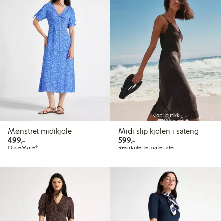
Kjøp i butikk
Mønstret midikjole
Midi slip kjolen i sateng
499,00 kr
599,00 kr
499,-
599,-
OnceMore®
Resirkulerte materialer