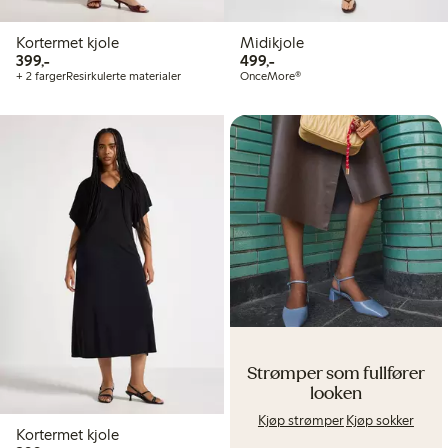
Kortermet kjole
Midikjole
399,00 kr
499,00 kr
399,-
499,-
+ 2 farger
Resirkulerte materialer
OnceMore®
Strømper som fullfører
looken
Kjøp strømper
Kjøp sokker
Kortermet kjole