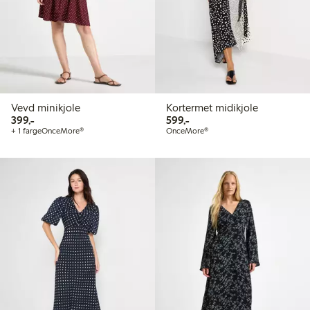
Vevd minikjole
Kortermet midikjole
399,00 kr
599,00 kr
399,-
599,-
+ 1 farge
OnceMore®
OnceMore®