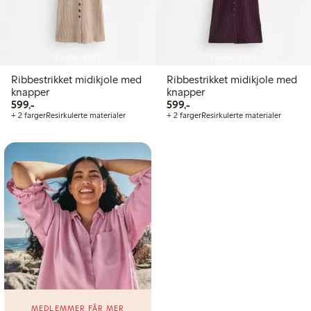
Kommer snart
Kommer snart
Ribbestrikket midikjole med
Ribbestrikket midikjole med
knapper
knapper
599,00 kr
599,00 kr
599,-
599,-
+ 2 farger
Resirkulerte materialer
+ 2 farger
Resirkulerte materialer
MEDLEMMER FÅR MER