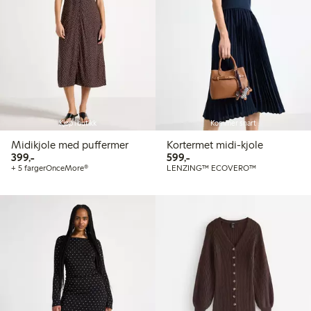
Kjøp i butikk
Kommer snart
Midikjole med puffermer
Kortermet midi-kjole
399,00 kr
599,00 kr
399,-
599,-
+ 5 farger
OnceMore®
LENZING™ ECOVERO™