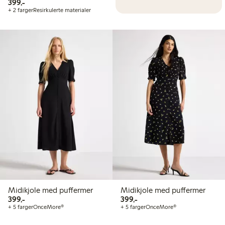
399,00 kr
399,-
+ 2 farger
Resirkulerte materialer
Midikjole med puffermer
Midikjole med puffermer
399,00 kr
399,00 kr
399,-
399,-
+ 5 farger
OnceMore®
+ 5 farger
OnceMore®