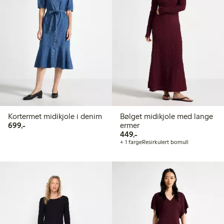
Kortermet midikjole i denim
Bølget midikjole med lange
699,00 kr
699,-
ermer
449,00 kr
449,-
+ 1 farge
Resirkulert bomull