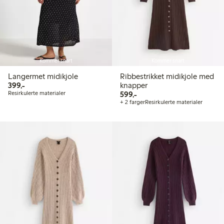
Kommer snart
Kommer snart
Langermet midikjole
Ribbestrikket midikjole med
399,00 kr
399,-
knapper
599,00 kr
Resirkulerte materialer
599,-
+ 2 farger
Resirkulerte materialer