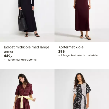
Bølget midikjole med lange
Kortermet kjole
399,00 kr
ermer
399,-
449,00 kr
449,-
+ 2 farger
Resirkulerte materialer
+ 1 farge
Resirkulert bomull