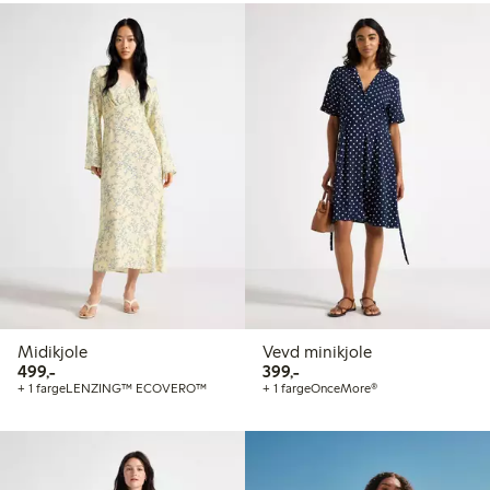
Midikjole
Vevd minikjole
499,00 kr
399,00 kr
499,-
399,-
+ 1 farge
LENZING™ ECOVERO™
+ 1 farge
OnceMore®