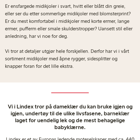
Er ensfargede midikjoler i svart, hvitt eller blått din greie,
eller ser du etter sommerlige midikjoler med blomsterprint?
Er du mest komfortabel i midikjoler med korte ermer, lange
ermer, pufferm eller smale skulderstropper? Uansett stil eller
anledning, har vi noe for deg.
Vi tror at detaljer utgjør hele forskjellen. Derfor har vi i vårt
sortiment midikjoler med åpne rygger, sidesplitter og
knapper foran for det lille ekstra.
Vi i Lindex tror på dameklær du kan bruke igjen og
igjen, undertøy til de ulike livsfasene, barneklær
laget for uendelig lek og de mest behagelige
babyklærne.
Lindex er et av Europas ledende moteselskaper med ca. 440