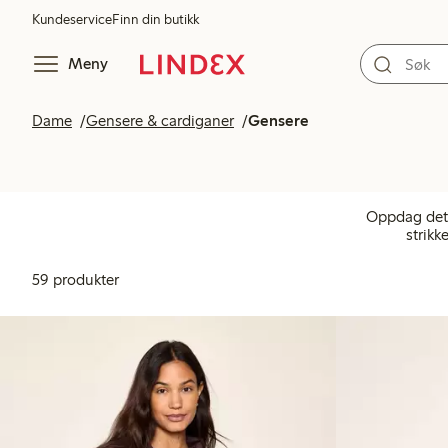
Kundeservice
Finn din butikk
Meny
Dame
Gensere & cardiganer
Gensere
Oppdag det 
strikk
59 produkter