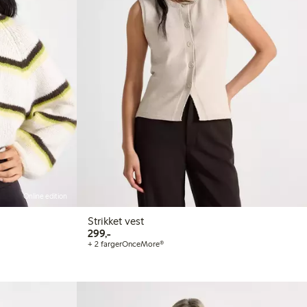
Online edition
Strikket vest
299,00 kr
299,-
+ 2 farger
OnceMore®