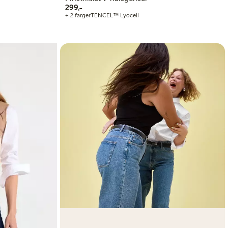
299,00 kr
299,-
+ 2 farger
TENCEL™ Lyocell