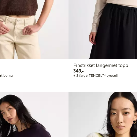
Finstrikket langermet topp
349,00 kr
349,-
ert bomull
+ 3 farger
TENCEL™ Lyocell