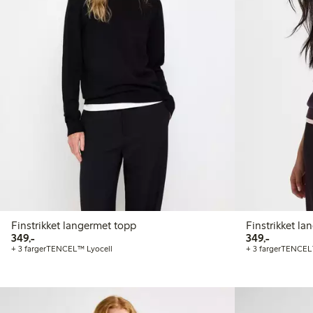
Finstrikket langermet topp
Finstrikket l
349,00 kr
349,00 kr
349,-
349,-
+ 3 farger
TENCEL™ Lyocell
+ 3 farger
TENCEL™