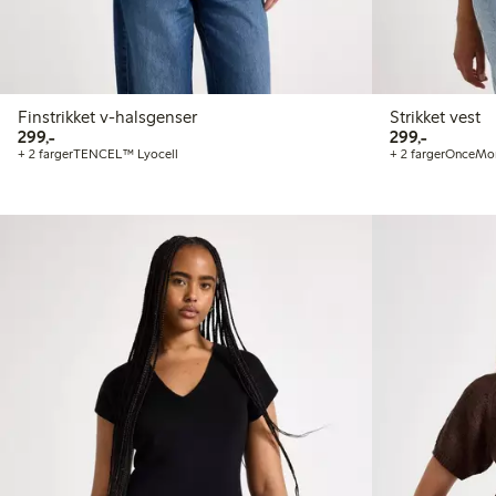
Finstrikket v-halsgenser
Strikket vest
299,00 kr
299,00 kr
299,-
299,-
+ 2 farger
TENCEL™ Lyocell
+ 2 farger
OnceMo