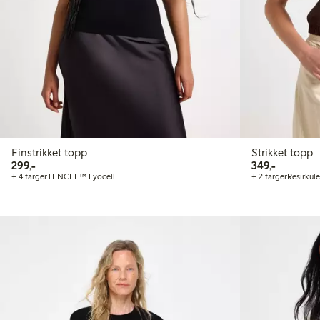
Finstrikket topp
Strikket topp
299,00 kr
349,00 kr
299,-
349,-
+ 4 farger
TENCEL™ Lyocell
+ 2 farger
Resirkul