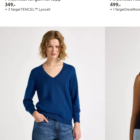
349,00 kr
499,00 kr
349,-
499,-
+ 3 farger
TENCEL™ Lyocell
+ 1 farge
OnceMor