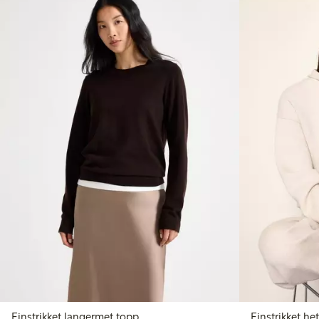
Finstrikket langermet topp
Finstrikket he