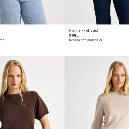
Finstrikket vest
299,00 kr
299,-
re®
Resirkulerte materialer