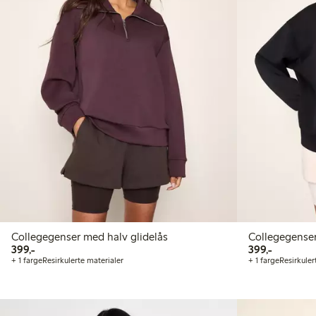
Collegegenser med halv glidelås
Collegegenser
399,00 kr
399,00 kr
399,-
399,-
+ 1 farge
Resirkulerte materialer
+ 1 farge
Resirkuler