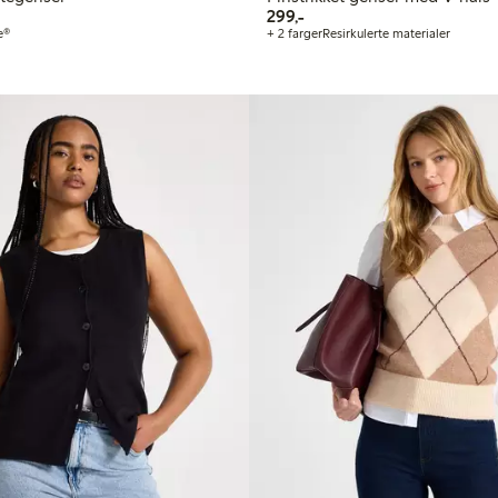
299,00 kr
299,-
e®
+ 2 farger
Resirkulerte materialer