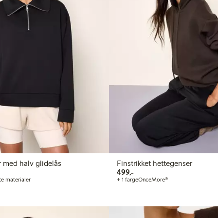
 med halv glidelås
Finstrikket hettegenser
499,00 kr
499,-
te materialer
+ 1 farge
OnceMore®