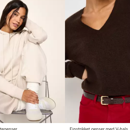
ttegenser
Finstrikket genser med V-hals