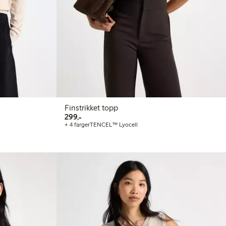
Finstrikket topp
299,00 kr
299,-
+ 4 farger
TENCEL™ Lyocell