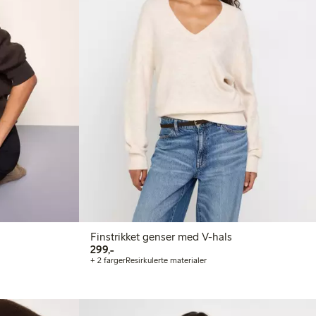
Finstrikket genser med V-hals
299,00 kr
299,-
+ 2 farger
Resirkulerte materialer