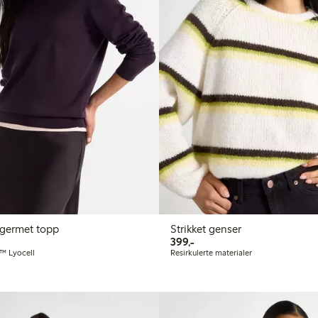
angermet topp
Strikket genser
399,00 kr
399,-
 Lyocell
Resirkulerte materialer