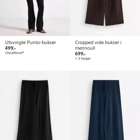
Kommer snart
Utsvingte Punto-bukser
Cropped vide bukser i
499,00 kr
499,-
merinoull
699,00 kr
OnceMore®
699,-
+ 3 farger