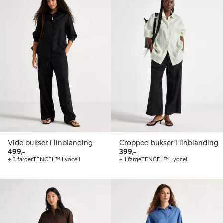
Vide bukser i linblanding
Cropped bukser i linblanding
499,00 kr
399,00 kr
499,-
399,-
+ 3 farger
TENCEL™ Lyocell
+ 1 farge
TENCEL™ Lyocell