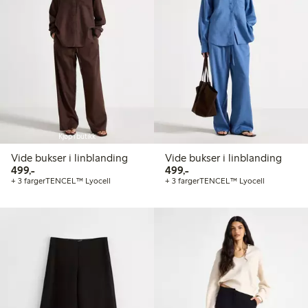
Kjøp i butikk
Vide bukser i linblanding
Vide bukser i linblanding
499,00 kr
499,00 kr
499,-
499,-
+ 3 farger
TENCEL™ Lyocell
+ 3 farger
TENCEL™ Lyocell