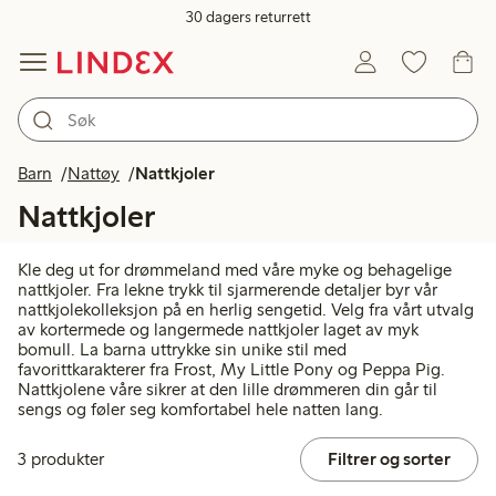
30 dagers returrett
Barn
Nattøy
Nattkjoler
Nattkjoler
Kle deg ut for drømmeland med våre myke og behagelige
nattkjoler. Fra lekne trykk til sjarmerende detaljer byr vår
nattkjolekolleksjon på en herlig sengetid. Velg fra vårt utvalg
av kortermede og langermede nattkjoler laget av myk
bomull. La barna uttrykke sin unike stil med
favorittkarakterer fra Frost, My Little Pony og Peppa Pig.
Nattkjolene våre sikrer at den lille drømmeren din går til
sengs og føler seg komfortabel hele natten lang.
3 produkter
Filtrer og sorter