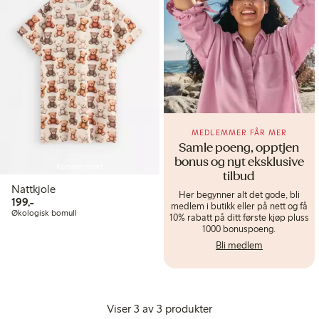
MEDLEMMER FÅR MER
Samle poeng, opptjen
bonus og nyt eksklusive
Kommer snart
tilbud
Nattkjole
Her begynner alt det gode, bli
199,00 kr
199,-
medlem i butikk eller på nett og få
Økologisk bomull
10% rabatt på ditt første kjøp pluss
1000 bonuspoeng.
Bli medlem
Viser 3 av 3 produkter