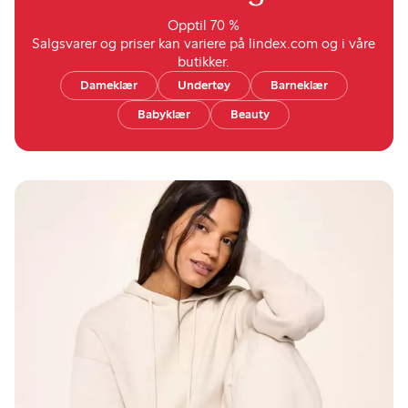
Opptil 70 %
Salgsvarer og priser kan variere på lindex.com og i våre
butikker.
Dameklær
Undertøy
Barneklær
Babyklær
Beauty