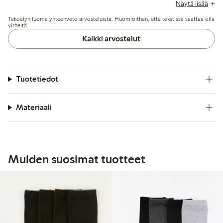
sopivan nilkkakorkeuden, vaikka jotkut tuovat esiin
Näytä lisää
kestävyyteen liittyviä ongelmia, kuten reikien nopean
Tekoälyn luoma yhteenveto arvosteluista. Huomioithan, että tekstissä saattaa olla
muodostumisen erityisesti kantapäiden ja varpaiden
virheitä.
kohdalla.
Kaikki arvostelut
Tuotetiedot
Materiaali
Muiden suosimat tuotteet