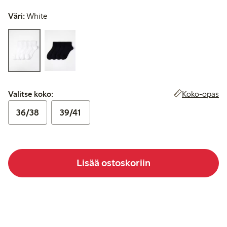
Väri:
White
Valitse koko:
Koko-opas
Valitse koko:
36/38
39/41
Lisää ostoskoriin