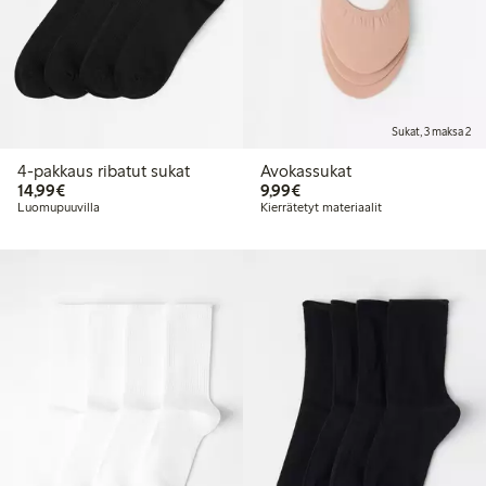
Sukat, 3 maksa 2
4-pakkaus ribatut sukat
Avokassukat
14,99 €
9,99 €
14,99€
9,99€
Luomupuuvilla
Kierrätetyt materiaalit