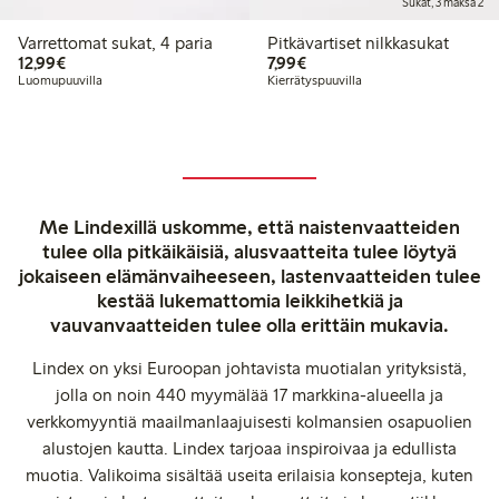
Sukat, 3 maksa 2
Varrettomat sukat, 4 paria
Pitkävartiset nilkkasukat
12,99 €
7,99 €
12,99€
7,99€
Luomupuuvilla
Kierrätyspuuvilla
Me Lindexillä uskomme, että naistenvaatteiden
tulee olla pitkäikäisiä, alusvaatteita tulee löytyä
jokaiseen elämänvaiheeseen, lastenvaatteiden tulee
kestää lukemattomia leikkihetkiä ja
vauvanvaatteiden tulee olla erittäin mukavia.
Lindex on yksi Euroopan johtavista muotialan yrityksistä,
jolla on noin 440 myymälää 17 markkina-alueella ja
verkkomyyntiä maailmanlaajuisesti kolmansien osapuolien
alustojen kautta. Lindex tarjoaa inspiroivaa ja edullista
muotia. Valikoima sisältää useita erilaisia konsepteja, kuten