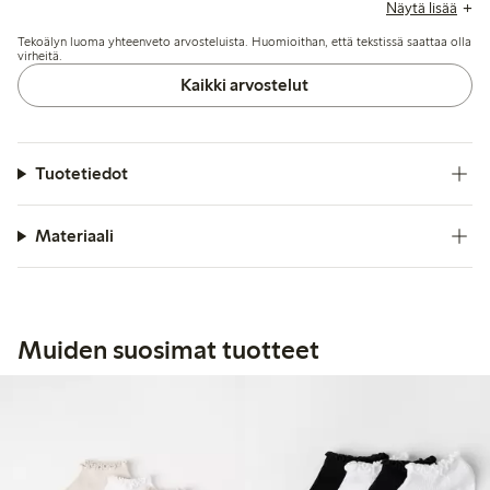
kestävyysongelmista, sillä ohut materiaali johtaa usein
Näytä lisää
reikiin tai rikkoutumisiin muutaman käyttökerran jälkeen, ja
Tekoälyn luoma yhteenveto arvosteluista. Huomioithan, että tekstissä saattaa olla
jotkut kokevat kuminauhan olevan joko liian tiukka tai löysä.
virheitä.
Kaikki arvostelut
Tuotetiedot
Materiaali
Muiden suosimat tuotteet