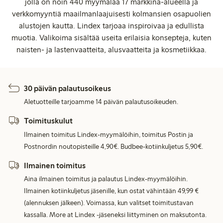
jolla on noin 440 myymälää 17 markkina-alueella ja
verkkomyyntiä maailmanlaajuisesti kolmansien osapuolien
alustojen kautta. Lindex tarjoaa inspiroivaa ja edullista
muotia. Valikoima sisältää useita erilaisia konsepteja, kuten
naisten- ja lastenvaatteita, alusvaatteita ja kosmetiikkaa.
30 päivän palautusoikeus
Aletuotteille tarjoamme 14 päivän palautusoikeuden.
Toimituskulut
Ilmainen toimitus Lindex-myymälöihin, toimitus Postin ja
Postnordin noutopisteille 4,90€. Budbee-kotiinkuljetus 5,90€.
Ilmainen toimitus
Aina ilmainen toimitus ja palautus Lindex-myymälöihin.
Ilmainen kotiinkuljetus jäsenille, kun ostat vähintään 49,99 €
(alennuksen jälkeen). Voimassa, kun valitset toimitustavan
kassalla. More at Lindex -jäseneksi liittyminen on maksutonta.