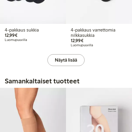
4-pakkaus sukkia
4-pakkaus varrettomia
12,99 €
12,99€
nilkkasukkia
12,99 €
Luomupuuvilla
12,99€
Luomupuuvilla
Näytä lisää
Samankaltaiset tuotteet