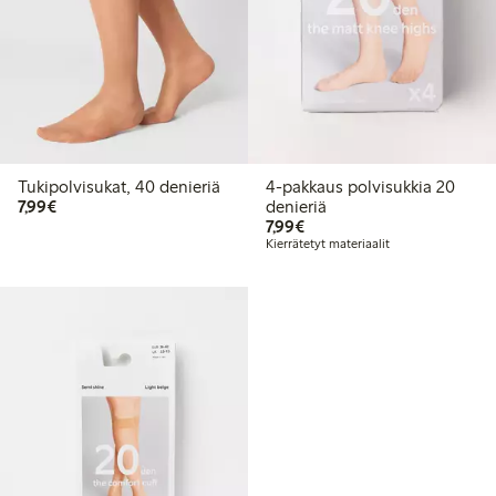
Tukipolvisukat, 40 denieriä
4-pakkaus polvisukkia 20
7,99 €
7,99€
denieriä
7,99 €
7,99€
Kierrätetyt materiaalit