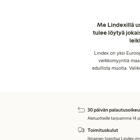
Me Lindexillä us
tulee löytyä jok
leik
Lindex on yksi Euroop
verkkomyyntiä maail
edullista muotia. Valik
30 päivän palautusoikeu
Aletuotteille tarjoamme 14 
Toimituskulut
Ilmainen toimitus Lindex-my