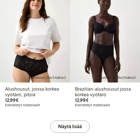
Alushousut, Ota 3 maksa 2
Alushousut, Ota 3 maksa 2
Alushousut, joissa korkea
Brazilian-alushousut jossa
vyötärö, pitsiä
korkea vyötärö
12,99 €
12,99 €
12,99€
12,99€
Kierrätetyt materiaalit
Kierrätetyt materiaalit
Näytä lisää