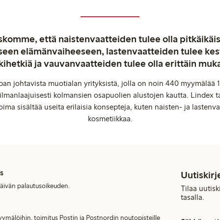
komme, että naistenvaatteiden tulee olla pitkäikäis
aiseen elämänvaiheeseen, lastenvaatteiden tulee ke
kihetkiä ja vauvanvaatteiden tulee olla erittäin muk
an johtavista muotialan yrityksistä, jolla on noin 440 myymälää 1
manlaajuisesti kolmansien osapuolien alustojen kautta. Lindex ta
oima sisältää useita erilaisia konsepteja, kuten naisten- ja lastenvaa
kosmetiikkaa.
s
Uutiskirj
päivän palautusoikeuden.
Tilaa uutis
tasalla.
ymälöihin, toimitus Postin ja Postnordin noutopisteille