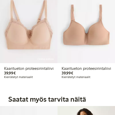
Online edition
Kaaritueton proteesirintaliivi
Kaaritueton proteesirintaliivi
39,99 €
39,99 €
39,99€
39,99€
Kierrätetyt materiaalit
Kierrätetyt materiaalit
Saatat myös tarvita näitä