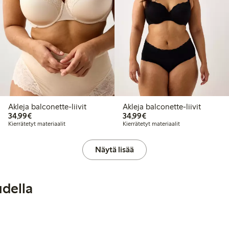
Akleja balconette-liivit
Akleja balconette-liivit
34,99 €
34,99 €
34,99€
34,99€
Kierrätetyt materiaalit
Kierrätetyt materiaalit
Näytä lisää
udella