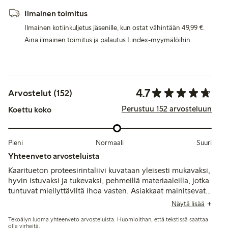
Ilmainen toimitus
Ilmainen kotiinkuljetus jäsenille, kun ostat vähintään 49,99 €.
Aina ilmainen toimitus ja palautus Lindex-myymälöihin.
4.7
Arvostelut (152)
Perustuu 152 arvosteluun
Koettu koko
Pieni
Normaali
Suuri
Yhteenveto arvosteluista
Kaaritueton proteesirintaliivi kuvataan yleisesti mukavaksi,
hyvin istuvaksi ja tukevaksi, pehmeillä materiaaleilla, jotka
tuntuvat miellyttäviltä ihoa vasten. Asiakkaat mainitsevat
hyvän muodon säilymisen ja turvalliset proteesitaskut,
Näytä lisää
vaikka jotkut tuovat esiin kokojen epätasaisuuksia ja
Tekoälyn luoma yhteenveto arvosteluista. Huomioithan, että tekstissä saattaa
rajallisia värivaihtoehtoja.
olla virheitä.