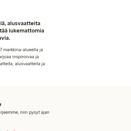
iä, alusvaatteita
stää lukemattomia
avia.
7 markkina-alueella ja
rjoaa inspiroivaa ja
tteita, alusvaatteita ja
e
kirjeemme, niin pysyt ajan