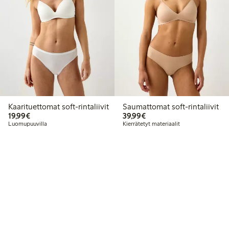
Kaarituettomat soft-rintaliivit
Saumattomat soft-rintaliivit
19,99 €
39,99 €
19,99€
39,99€
Luomupuuvilla
Kierrätetyt materiaalit