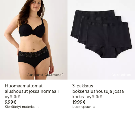
Alushousut, Ota 3 maksa 2
Online edition
Huomaamattomat
3-pakkaus
alushousut jossa normaali
bokserialushousuja jossa
vyötärö
korkea vyötärö
9,99 €
19,99 €
9,99€
19,99€
Kierrätetyt materiaalit
Luomupuuvilla