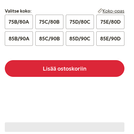
Valitse koko:
Koko-opas
Valitse koko:
75B/80A
75C/80B
75D/80C
75E/80D
85B/90A
85C/90B
85D/90C
85E/90D
Lisää ostoskoriin