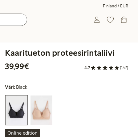
Finland / EUR
Kaaritueton proteesirintaliivi
39,99 €
39,99€
4.7
(152)
Väri:
Black
Online edition