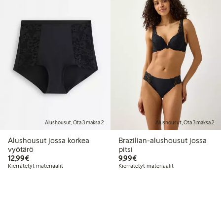
Alushousut, Ota 3 maksa 2
Alushousut, Ota 3 maksa 2
Alushousut jossa korkea
Brazilian-alushousut jossa
vyötärö
pitsi
12,99 €
9,99 €
12,99€
9,99€
Kierrätetyt materiaalit
Kierrätetyt materiaalit