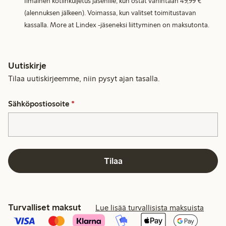
Ilmainen kotiinkuljetus jäsenille, kun ostat vähintään 49,99 €
(alennuksen jälkeen). Voimassa, kun valitset toimitustavan
kassalla. More at Lindex -jäseneksi liittyminen on maksutonta.
Uutiskirje
Tilaa uutiskirjeemme, niin pysyt ajan tasalla.
Sähköpostiosoite
*
Tilaa
Turvalliset maksut
Lue lisää turvallisista maksuista