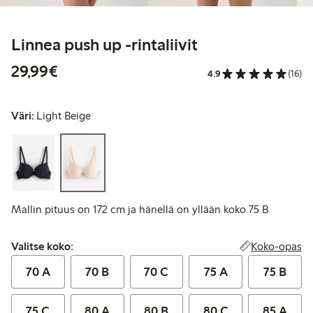
Linnea push up -rintaliivit
29,99 €
29,99€
4.9
(16)
Väri:
Light Beige
Mallin pituus on 172 cm ja hänellä on yllään koko 75 B
Valitse koko:
Koko-opas
Valitse koko:
70 A
70 B
70 C
75 A
75 B
75 C
80 A
80 B
80 C
85 A