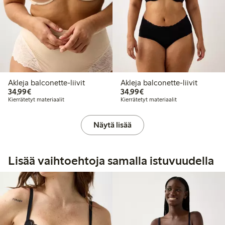
Akleja balconette-liivit
Akleja balconette-liivit
34,99 €
34,99 €
34,99€
34,99€
Kierrätetyt materiaalit
Kierrätetyt materiaalit
Näytä lisää
Lisää vaihtoehtoja samalla istuvuudella