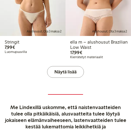
Alushousut, Ota 3 maksa 2
Alushousut, Ota 3 maksa 2
Stringit
ella m – alushousut Brazilian
7,99 €
7,99€
Low Waist
17,99 €
Luomupuuvilla
17,99€
Kierrätetyt materiaalit
Näytä lisää
Me Lindexillä uskomme, että naistenvaatteiden
tulee olla pitkäikäisiä, alusvaatteita tulee löytyä
jokaiseen elämänvaiheeseen, lastenvaatteiden tulee
kestää lukemattomia leikkihetkiä ja