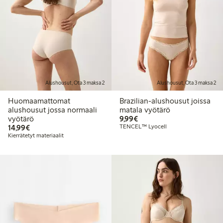
Alushousut, Ota 3 maksa 2
Alushousut, Ota 3 maksa 2
Huomaamattomat
Brazilian-alushousut joissa
alushousut jossa normaali
matala vyötärö
9,99 €
vyötärö
9,99€
14,99 €
14,99€
TENCEL™ Lyocell
Kierrätetyt materiaalit