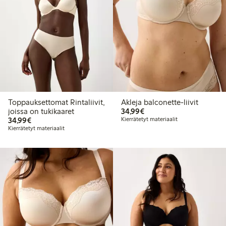
Toppauksettomat Rintaliivit,
Akleja balconette-liivit
34,99 €
joissa on tukikaaret
34,99€
34,99 €
34,99€
Kierrätetyt materiaalit
Kierrätetyt materiaalit