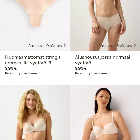
Alushousut, Ota 3 maksa 2
Alushousut, Ota 3 maksa 2
Huomaamattomat stringit
Alushousut jossa normaali
normaalilla vyötäröllä
vyötärö
9,99 €
9,99 €
9,99€
9,99€
Kierrätetyt materiaalit
Kierrätetyt materiaalit