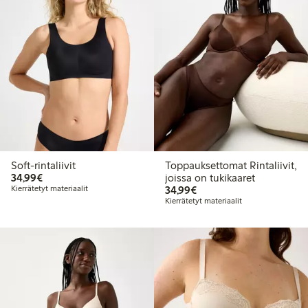
Soft-rintaliivit
Toppauksettomat Rintaliivit,
34,99 €
34,99€
joissa on tukikaaret
34,99 €
Kierrätetyt materiaalit
34,99€
Kierrätetyt materiaalit