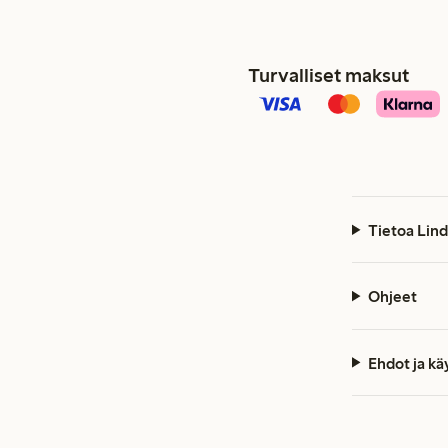
Turvalliset maksut
Tietoa Lind
Ohjeet
Ehdot ja k