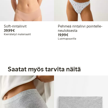
Soft-rintaliivit
Pehmeä rintaliivi pointelle-
39,99 €
39,99€
neuloksesta
19,99 €
Kierrätetyt materiaalit
19,99€
Luomupuuvilla
Saatat myös tarvita näitä