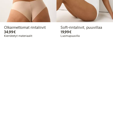
Olkaimettomat rintaliivit
Soft-rintaliivit, puuvillaa
34,99 €
19,99 €
34,99€
19,99€
Kierrätetyt materiaalit
Luomupuuvilla