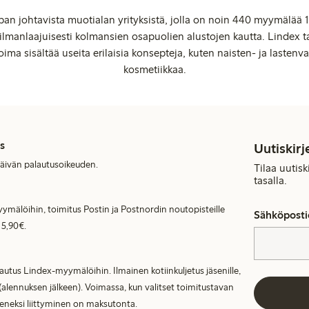
an johtavista muotialan yrityksistä, jolla on noin 440 myymälää 1
manlaajuisesti kolmansien osapuolien alustojen kautta. Lindex ta
oima sisältää useita erilaisia konsepteja, kuten naisten- ja lastenvaa
kosmetiikkaa.
s
Uutiskirj
päivän palautusoikeuden.
Tilaa uutis
tasalla.
ymälöihin, toimitus Postin ja Postnordin noutopisteille
Sähköposti
 5,90€.
lautus Lindex-myymälöihin. Ilmainen kotiinkuljetus jäsenille,
(alennuksen jälkeen). Voimassa, kun valitset toimitustavan
seneksi liittyminen on maksutonta.