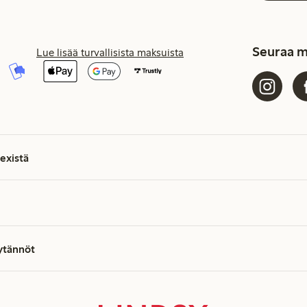
Seuraa m
Lue lisää turvallisista maksuista
existä
äytännöt