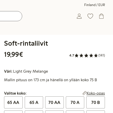
Finland / EUR
Soft-rintaliivit
19,99 €
19,99€
4.7
(141)
Väri:
Light Grey Melange
Mallin pituus on 173 cm ja hänellä on yllään koko 75 B
Valitse koko:
Koko-opas
Valitse koko:
65 AA
65 A
70 AA
70 A
70 B