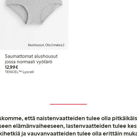
Alushousut, Ota 3 maksa 2
Saumattomat alushousut
jossa normaali vyötärö
12,99 €
12,99€
TENCEL™ Lyocell
komme, että naistenvaatteiden tulee olla pitkäikäis
aiseen elämänvaiheeseen, lastenvaatteiden tulee ke
kihetkiä ja vauvanvaatteiden tulee olla erittäin muk