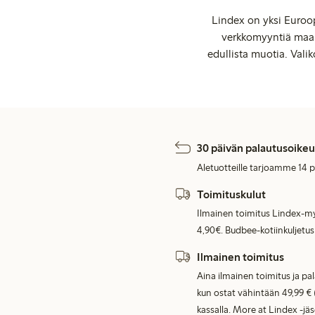
Lindex on yksi Euroop
verkkomyyntiä maail
edullista muotia. Valik
30 päivän palautusoikeu
Aletuotteille tarjoamme 14 
Toimituskulut
Ilmainen toimitus Lindex-my
4,90€. Budbee-kotiinkuljetus
Ilmainen toimitus
Aina ilmainen toimitus ja pa
kun ostat vähintään 49,99 € 
kassalla. More at Lindex -jä