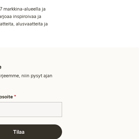
7 markkina-alueella ja
rjoaa inspiroivaa ja
tteita, alusvaatteita ja
e
kirjeemme, niin pysyt ajan
osoite
*
Tilaa