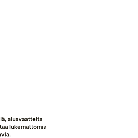
iä, alusvaatteita
stää lukemattomia
avia.