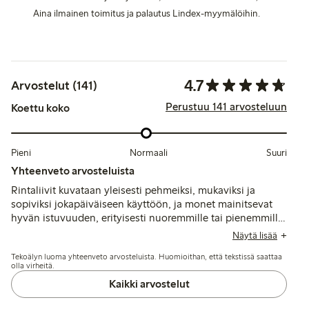
Aina ilmainen toimitus ja palautus Lindex-myymälöihin.
4.7
Arvostelut (141)
Perustuu 141 arvosteluun
Koettu koko
Pieni
Normaali
Suuri
Yhteenveto arvosteluista
Rintaliivit kuvataan yleisesti pehmeiksi, mukaviksi ja
sopiviksi jokapäiväiseen käyttöön, ja monet mainitsevat
hyvän istuvuuden, erityisesti nuoremmille tai pienemmille
rinnoille. Jotkut mainitsevat materiaalin venyvän nopeasti
Näytä lisää
ja kapeat ympärysosat, kun taas toiset kokevat tuen
Tekoälyn luoma yhteenveto arvosteluista. Huomioithan, että tekstissä saattaa
kevyeksi tukikehysten ja toppauksen puuttumisen vuoksi.
olla virheitä.
Kaikki arvostelut