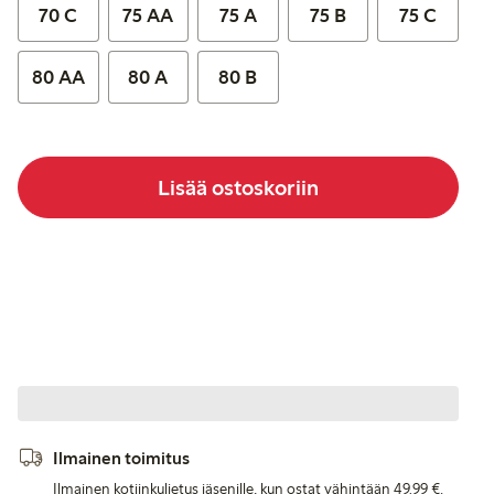
70 C
75 AA
75 A
75 B
75 C
80 AA
80 A
80 B
Lisää ostoskoriin
Ilmainen toimitus
Ilmainen kotiinkuljetus jäsenille, kun ostat vähintään 49,99 €.