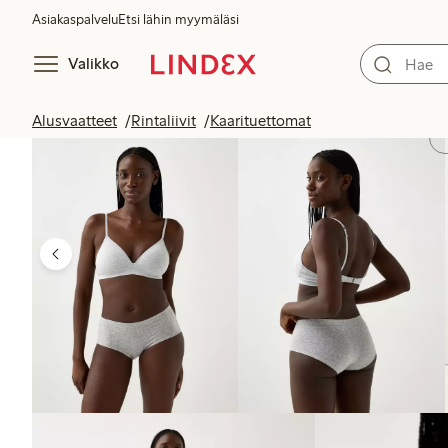
Asiakaspalvelu
Etsi lähin myymäläsi
Valikko
Alusvaatteet
Rintaliivit
Kaarituettomat