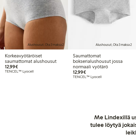
Alushousut, Ota 3 maksa 2
Alushousut, Ota 3 maksa 2
Korkeavyötäröiset
Saumattomat
saumattomat alushousut
bokserialushousut jossa
12,99 €
12,99€
normaali vyötärö
12,99 €
TENCEL™ Lyocell
12,99€
TENCEL™ Lyocell
Me Lindexillä us
tulee löytyä jok
leik