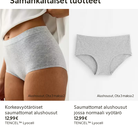
Samankaltaiset tuotteet
Alushousut, Ota 3 maksa 2
Alushousut, Ota 3 maksa 2
Korkeavyötäröiset
Saumattomat alushousut
saumattomat alushousut
jossa normaali vyötärö
12,99 €
12,99 €
12,99€
12,99€
TENCEL™ Lyocell
TENCEL™ Lyocell