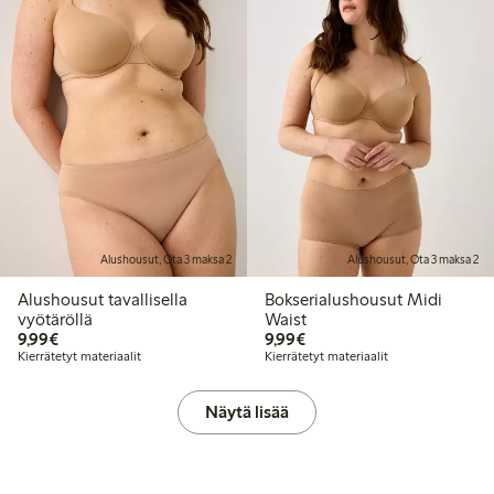
Alushousut, Ota 3 maksa 2
Alushousut, Ota 3 maksa 2
Alushousut tavallisella
Bokserialushousut Midi
vyötäröllä
Waist
9,99 €
9,99 €
9,99€
9,99€
Kierrätetyt materiaalit
Kierrätetyt materiaalit
Näytä lisää