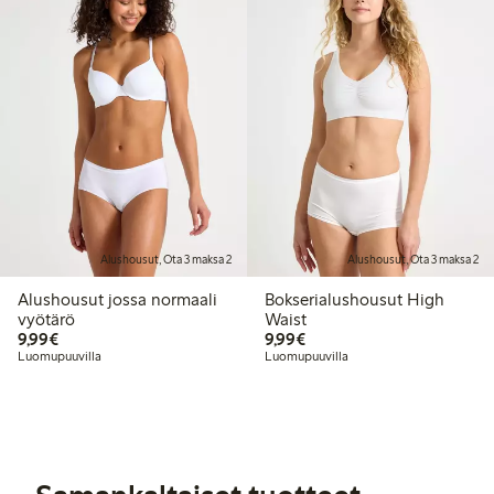
Alushousut, Ota 3 maksa 2
Alushousut, Ota 3 maksa 2
Alushousut jossa normaali
Bokserialushousut High
vyötärö
Waist
9,99 €
9,99 €
9,99€
9,99€
Luomupuuvilla
Luomupuuvilla