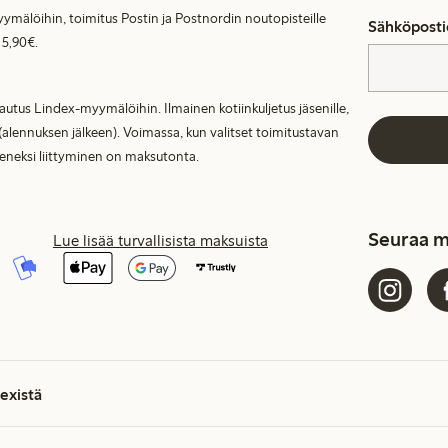
ymälöihin, toimitus Postin ja Postnordin noutopisteille
Sähköposti
 5,90€.
lautus Lindex-myymälöihin. Ilmainen kotiinkuljetus jäsenille,
(alennuksen jälkeen). Voimassa, kun valitset toimitustavan
seneksi liittyminen on maksutonta.
Seuraa m
Lue lisää turvallisista maksuista
existä