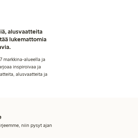
iä, alusvaatteita
stää lukemattomia
avia.
7 markkina-alueella ja
rjoaa inspiroivaa ja
tteita, alusvaatteita ja
e
kirjeemme, niin pysyt ajan