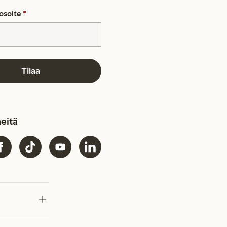
osoite
*
Tilaa
eitä