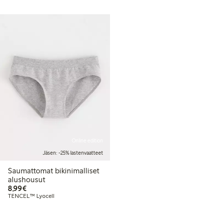
Online edition
Jäsen: -25% lastenvaatteet
Saumattomat bikinimalliset
alushousut
8,99 €
8,99€
TENCEL™ Lyocell