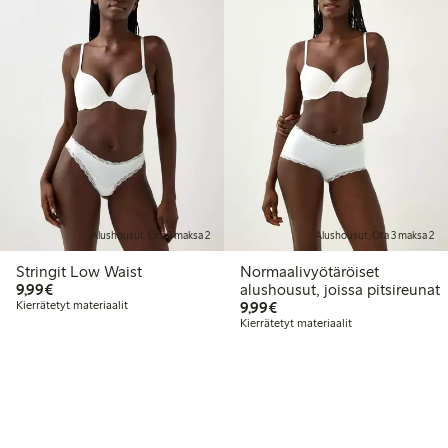
Alushousut, Ota 3 maksa 2
Alushousut, Ota 3 maksa 2
Stringit Low Waist
Normaalivyötäröiset
9,99 €
9,99€
alushousut, joissa pitsireunat
9,99 €
Kierrätetyt materiaalit
9,99€
Kierrätetyt materiaalit