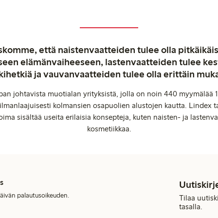
komme, että naistenvaatteiden tulee olla pitkäikäis
aiseen elämänvaiheeseen, lastenvaatteiden tulee ke
kihetkiä ja vauvanvaatteiden tulee olla erittäin muk
an johtavista muotialan yrityksistä, jolla on noin 440 myymälää 1
manlaajuisesti kolmansien osapuolien alustojen kautta. Lindex ta
oima sisältää useita erilaisia konsepteja, kuten naisten- ja lastenvaa
kosmetiikkaa.
s
Uutiskirj
päivän palautusoikeuden.
Tilaa uutis
tasalla.