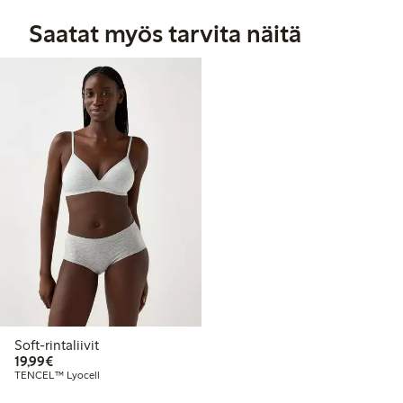
Saatat myös tarvita näitä
Soft-rintaliivit
19,99 €
19,99€
TENCEL™ Lyocell