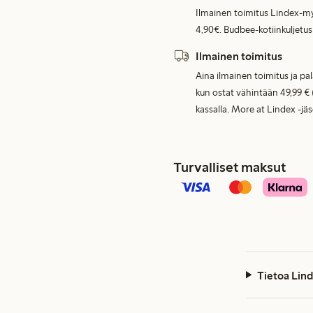
Ilmainen toimitus Lindex-my
4,90€. Budbee-kotiinkuljetus
Ilmainen toimitus
Aina ilmainen toimitus ja pa
kun ostat vähintään 49,99 € 
kassalla. More at Lindex -jä
Turvalliset maksut
Tietoa Lind