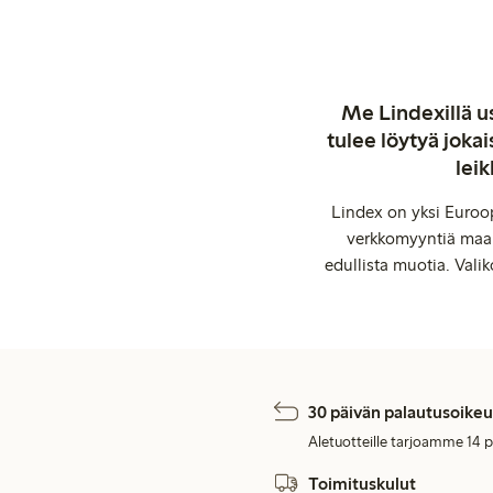
Me Lindexillä us
tulee löytyä jok
leik
Lindex on yksi Euroop
verkkomyyntiä maail
edullista muotia. Valik
30 päivän palautusoikeu
Aletuotteille tarjoamme 14 
Toimituskulut