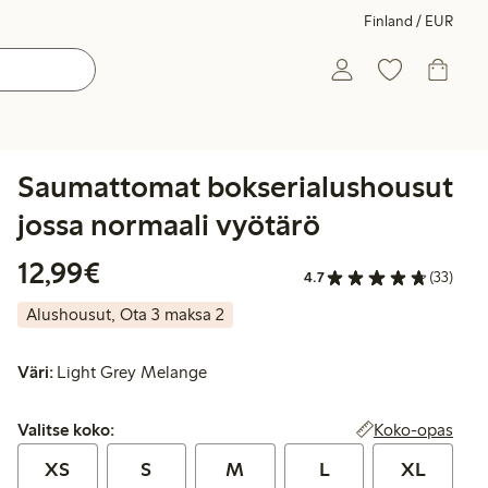
Finland / EUR
Saumattomat bokserialushousut
jossa normaali vyötärö
12,99 €
12,99€
4.7
(33)
Alushousut, Ota 3 maksa 2
Väri:
Light Grey Melange
Valitse koko:
Koko-opas
Valitse koko:
XS
S
M
L
XL