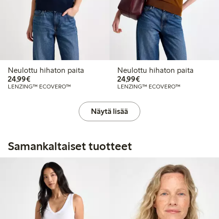
Neulottu hihaton paita
Neulottu hihaton paita
24,99 €
24,99 €
24,99€
24,99€
LENZING™ ECOVERO™
LENZING™ ECOVERO™
Näytä lisää
Samankaltaiset tuotteet