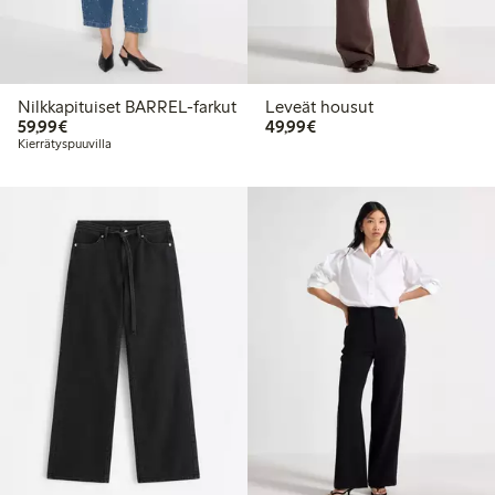
Nilkkapituiset BARREL-farkut
Leveät housut
59,99 €
49,99 €
59,99€
49,99€
Kierrätyspuuvilla