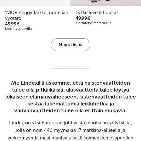
WIDE Peggy farkku, normaali
Lykke leveät housut
49,99 €
vyötärö
49,99€
49,99 €
49,99€
Kierrätetyt materiaalit
Kierrätyspuuvilla
Näytä lisää
Me Lindexillä uskomme, että naistenvaatteiden
tulee olla pitkäikäisiä, alusvaatteita tulee löytyä
jokaiseen elämänvaiheeseen, lastenvaatteiden tulee
kestää lukemattomia leikkihetkiä ja
vauvanvaatteiden tulee olla erittäin mukavia.
Lindex on yksi Euroopan johtavista muotialan yrityksistä,
jolla on noin 440 myymälää 17 markkina-alueella ja
verkkomyyntiä maailmanlaajuisesti kolmansien osapuolien