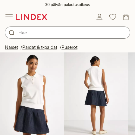
30 päivän palautusoikeus
Tuotteet kuvassa
Naiset
Paidat & t-paidat
Puserot