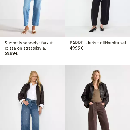
Suorat lyhennetyt farkut,
BARREL-farkut nilkkapituiset
49,99 €
joissa on strassikiviä.
49,99€
59,99 €
59,99€