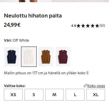
Neulottu hihaton paita
24,99 €
24,99€
4.8
(50)
Väri:
Off White
Mallin pituus on 177 cm ja hänellä on yllään koko S
Valitse koko:
Koko-opas
Valitse koko:
XS
S
M
L
XL