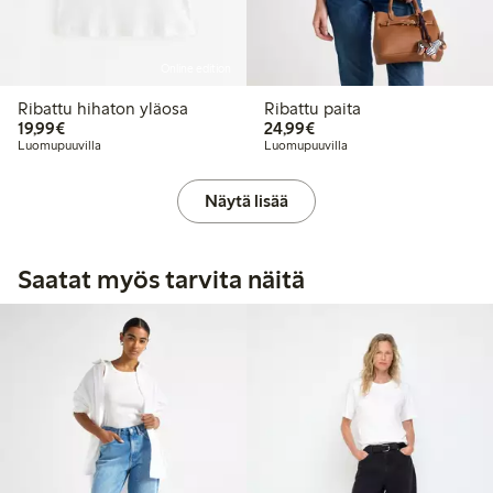
Online edition
Ribattu hihaton yläosa
Ribattu paita
19,99 €
24,99 €
19,99€
24,99€
Luomupuuvilla
Luomupuuvilla
Näytä lisää
Saatat myös tarvita näitä