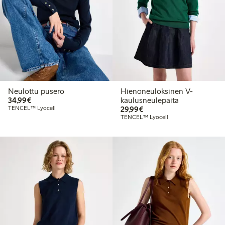
Neulottu pusero
Hienoneuloksinen V-
34,99 €
34,99€
kaulusneulepaita
29,99 €
TENCEL™ Lyocell
29,99€
TENCEL™ Lyocell