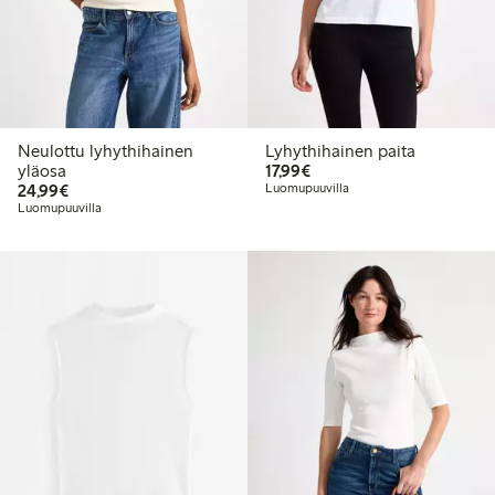
Neulottu lyhythihainen
Lyhythihainen paita
17,99 €
yläosa
17,99€
24,99 €
24,99€
Luomupuuvilla
Luomupuuvilla