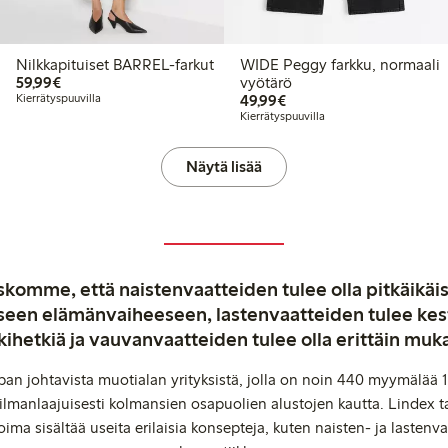
Nilkkapituiset BARREL-farkut
WIDE Peggy farkku, normaali
59,99 €
59,99€
vyötärö
49,99 €
Kierrätyspuuvilla
49,99€
Kierrätyspuuvilla
Näytä lisää
komme, että naistenvaatteiden tulee olla pitkäikäis
aiseen elämänvaiheeseen, lastenvaatteiden tulee ke
kihetkiä ja vauvanvaatteiden tulee olla erittäin muk
an johtavista muotialan yrityksistä, jolla on noin 440 myymälää 1
manlaajuisesti kolmansien osapuolien alustojen kautta. Lindex ta
oima sisältää useita erilaisia konsepteja, kuten naisten- ja lastenvaa