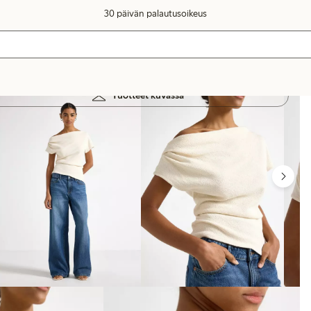
30 päivän palautusoikeus
Tuotteet kuvassa