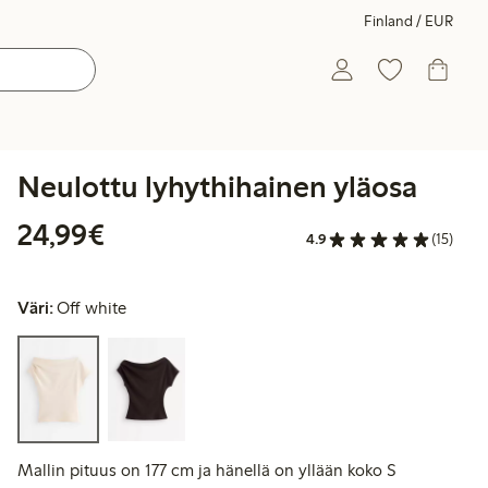
Finland / EUR
Neulottu lyhythihainen yläosa
24,99 €
24,99€
4.9
(15)
Väri:
Off white
Mallin pituus on 177 cm ja hänellä on yllään koko S