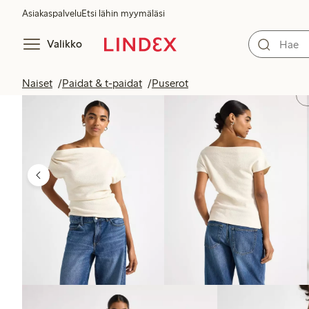
Asiakaspalvelu
Etsi lähin myymäläsi
Valikko
Naiset
Paidat & t-paidat
Puserot