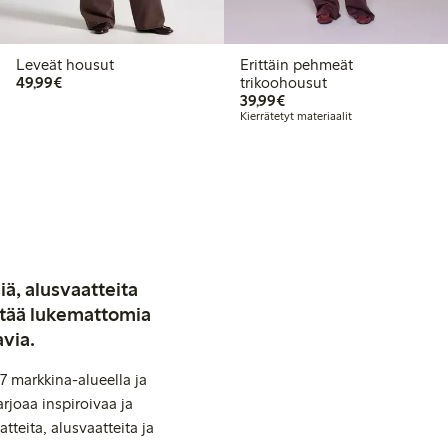
Leveät housut
Erittäin pehmeät
49,99 €
49,99€
trikoohousut
39,99 €
39,99€
Kierrätetyt materiaalit
iä, alusvaatteita
stää lukemattomia
avia.
7 markkina-alueella ja
rjoaa inspiroivaa ja
tteita, alusvaatteita ja