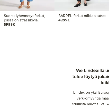
Suorat lyhennetyt farkut,
BARREL-farkut nilkkapituiset
49,99 €
joissa on strassikiviä.
49,99€
59,99 €
59,99€
Me Lindexillä us
tulee löytyä jok
leik
Lindex on yksi Euroop
verkkomyyntiä maail
edullista muotia. Valik