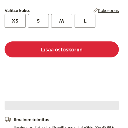
Valitse koko:
Koko-opas
Valitse koko:
XS
S
M
L
Lisää ostoskoriin
Ilmainen toimitus
Ilmainen kotiinkuljetus jäsenille, kun ostat vähintään 49,99 €.