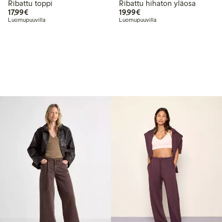
Ribattu toppi
Ribattu hihaton yläosa
17,99 €
19,99 €
17,99€
19,99€
Luomupuuvilla
Luomupuuvilla