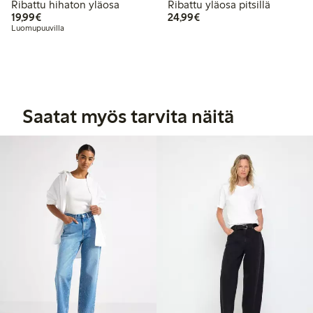
Ribattu hihaton yläosa
Ribattu yläosa pitsillä
19,99 €
24,99 €
19,99€
24,99€
Luomupuuvilla
Saatat myös tarvita näitä