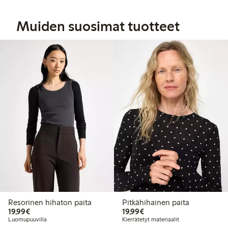
Muiden suosimat tuotteet
Resorinen hihaton paita
Pitkähihainen paita
19,99 €
19,99 €
19,99€
19,99€
Luomupuuvilla
Kierrätetyt materiaalit