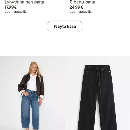
Lyhythihainen paita
Ribattu paita
17,99 €
24,99 €
17,99€
24,99€
Luomupuuvilla
Luomupuuvilla
Näytä lisää