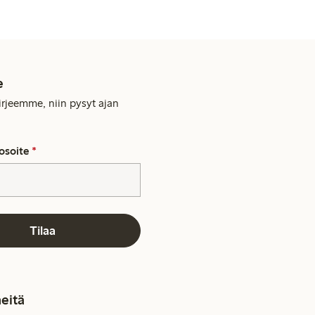
e
kirjeemme, niin pysyt ajan
osoite
*
Tilaa
eitä