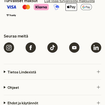
Turvalliset maksut
Lue lisää turvallisista maksuista
Seuraa meitä
Tietoa Lindexistä
Ohjeet
Ehdot ja käytännöt