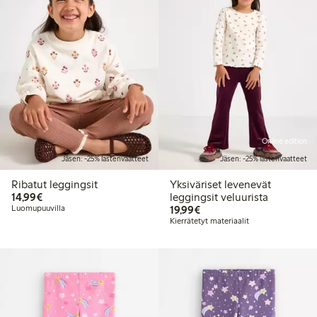
Online edition
Jäsen: -25% lastenvaatteet
Jäsen: -25% lastenvaatteet
Ribatut leggingsit
Yksiväriset levenevät
14,99 €
14,99€
leggingsit veluurista
19,99 €
Luomupuuvilla
19,99€
Kierrätetyt materiaalit