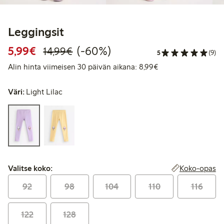
Leggingsit
Alennettu hinta: 5,99 €
Normaalihinta: 14,99 €
60% alennus
5,99€
(-60%)
14,99€
5
(9)
Alin hinta viimeise
Alin hinta viimeisen 30 päivän aikana: 8,99€
Väri:
Light Lilac
Valitse koko:
Koko-opas
Valitse koko:
92
98
104
110
116
122
128