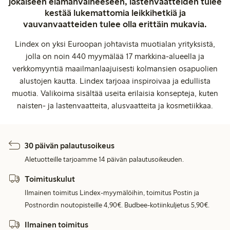
jokaiseen elämänvaiheeseen, lastenvaatteiden tulee
kestää lukemattomia leikkihetkiä ja
vauvanvaatteiden tulee olla erittäin mukavia.
Lindex on yksi Euroopan johtavista muotialan yrityksistä,
jolla on noin 440 myymälää 17 markkina-alueella ja
verkkomyyntiä maailmanlaajuisesti kolmansien osapuolien
alustojen kautta. Lindex tarjoaa inspiroivaa ja edullista
muotia. Valikoima sisältää useita erilaisia konsepteja, kuten
naisten- ja lastenvaatteita, alusvaatteita ja kosmetiikkaa.
30 päivän palautusoikeus
Aletuotteille tarjoamme 14 päivän palautusoikeuden.
Toimituskulut
Ilmainen toimitus Lindex-myymälöihin, toimitus Postin ja
Postnordin noutopisteille 4,90€. Budbee-kotiinkuljetus 5,90€.
Ilmainen toimitus