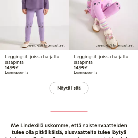
Jäsen: -25% lastenvaatteet
Jäsen: -25% lastenvaatteet
Leggingsit, joissa harjattu
Leggingsit, joissa harjattu
sisäpinta
sisäpinta
14,99 €
14,99 €
14,99€
14,99€
Luomupuuvilla
Luomupuuvilla
Näytä lisää
Me Lindexillä uskomme, että naistenvaatteiden
tulee olla pitkäikäisiä, alusvaatteita tulee löytyä