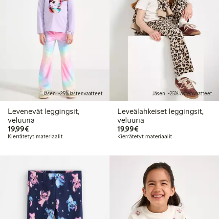
Jäsen: -25% lastenvaatteet
Jäsen: -25% lastenvaatteet
Levenevät leggingsit,
Leveälahkeiset leggingsit,
veluuria
veluuria
19,99 €
19,99 €
19,99€
19,99€
Kierrätetyt materiaalit
Kierrätetyt materiaalit