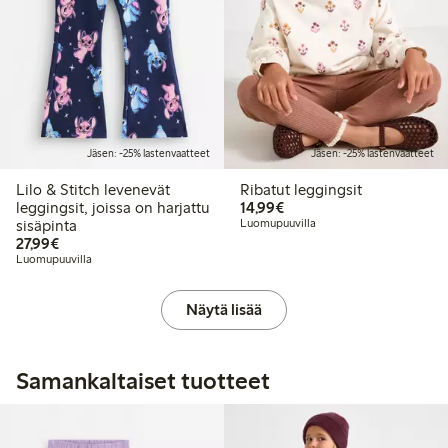
Jäsen: -25% lastenvaatteet
Jäsen: -25% lastenvaatteet
Lilo & Stitch levenevät
Ribatut leggingsit
14,99 €
leggingsit, joissa on harjattu
14,99€
sisäpinta
Luomupuuvilla
27,99 €
27,99€
Luomupuuvilla
Näytä lisää
Samankaltaiset tuotteet