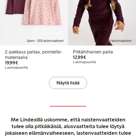
Online edition
Jäsen: -25% lastenvaatteet
Jäsen: -25% lastenvaatteet
2-pakkaus paitaa, pointelle-
Pitkähihainen paita
12,99 €
materiaalia
12,99€
19,99 €
19,99€
Luomupuuvilla
Luomupuuvilla
Näytä lisää
Me Lindexillä uskomme, että naistenvaatteiden
tulee olla pitkäikäisiä, alusvaatteita tulee löytyä
jokaiseen elämänvaiheeseen, lastenvaatteiden tulee