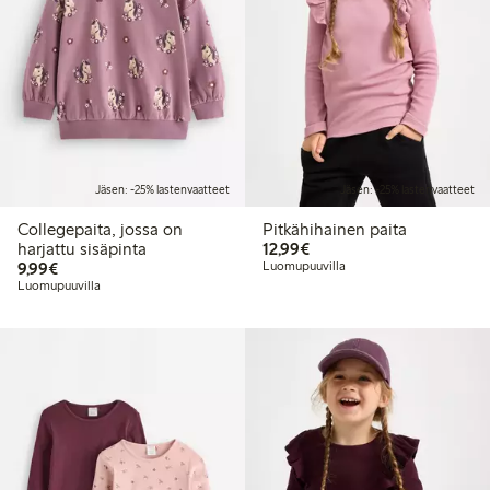
Jäsen: -25% lastenvaatteet
Jäsen: -25% lastenvaatteet
Collegepaita, jossa on
Pitkähihainen paita
12,99 €
harjattu sisäpinta
12,99€
9,99 €
9,99€
Luomupuuvilla
Luomupuuvilla