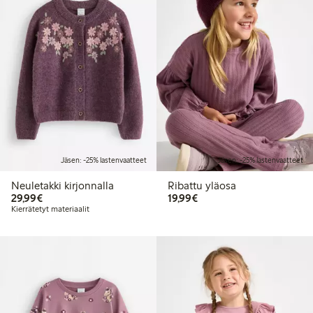
Jäsen: -25% lastenvaatteet
Jäsen: -25% lastenvaatteet
Neuletakki kirjonnalla
Ribattu yläosa
29,99 €
19,99 €
29,99€
19,99€
Kierrätetyt materiaalit