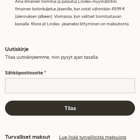
Aina ilmainen toimitus ja palautus Lindex-myymälöihin.
Ilmainen kotiinkuljetus jäsenille, kun ostat vähintään 49,99 €
(alennuksen jälkeen). Voimassa, kun valitset toimitustavan
kassalla. More at Lindex -jäseneksi liittyminen on maksutonta.
Uutiskirje
Tilaa uutiskirjeemme, niin pysyt ajan tasalla.
Sähköpostiosoite
*
Tilaa
Turvalliset maksut
Lue lisää turvallisista maksuista