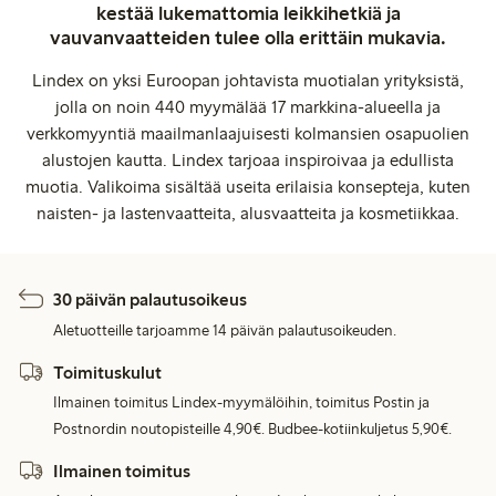
kestää lukemattomia leikkihetkiä ja
vauvanvaatteiden tulee olla erittäin mukavia.
Lindex on yksi Euroopan johtavista muotialan yrityksistä,
jolla on noin 440 myymälää 17 markkina-alueella ja
verkkomyyntiä maailmanlaajuisesti kolmansien osapuolien
alustojen kautta. Lindex tarjoaa inspiroivaa ja edullista
muotia. Valikoima sisältää useita erilaisia konsepteja, kuten
naisten- ja lastenvaatteita, alusvaatteita ja kosmetiikkaa.
30 päivän palautusoikeus
Aletuotteille tarjoamme 14 päivän palautusoikeuden.
Toimituskulut
Ilmainen toimitus Lindex-myymälöihin, toimitus Postin ja
Postnordin noutopisteille 4,90€. Budbee-kotiinkuljetus 5,90€.
Ilmainen toimitus