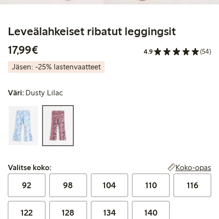
Leveälahkeiset ribatut leggingsit
17,99 €
17,99€
4.9
(54)
Jäsen: -25% lastenvaatteet
Väri:
Dusty Lilac
Valitse koko:
Koko-opas
Valitse koko:
92
98
104
110
116
122
128
134
140