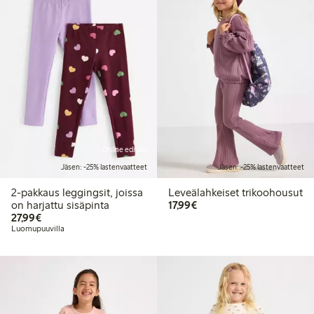
Online edition
Jäsen: -25% lastenvaatteet
Jäsen: -25% lastenvaatteet
2-pakkaus leggingsit, joissa
Leveälahkeiset trikoohousut
17,99 €
on harjattu sisäpinta
17,99€
27,99 €
27,99€
Luomupuuvilla