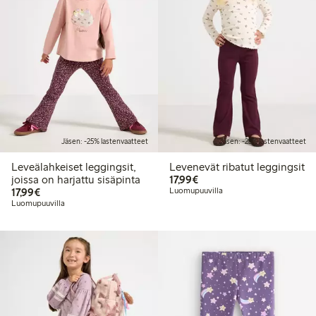
Jäsen: -25% lastenvaatteet
Jäsen: -25% lastenvaatteet
Leveälahkeiset leggingsit,
Levenevät ribatut leggingsit
17,99 €
joissa on harjattu sisäpinta
17,99€
17,99 €
17,99€
Luomupuuvilla
Luomupuuvilla