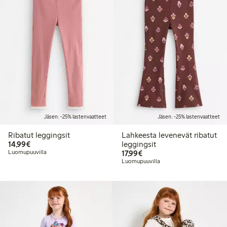
Jäsen: -25% lastenvaatteet
Jäsen: -25% lastenvaatteet
Ribatut leggingsit
Lahkeesta levenevät ribatut
14,99 €
14,99€
leggingsit
17,99 €
Luomupuuvilla
17,99€
Luomupuuvilla