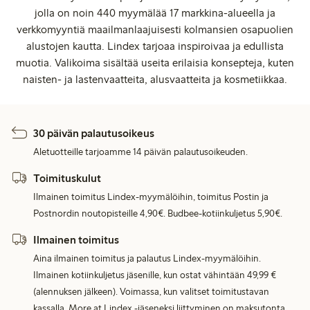
jolla on noin 440 myymälää 17 markkina-alueella ja
verkkomyyntiä maailmanlaajuisesti kolmansien osapuolien
alustojen kautta. Lindex tarjoaa inspiroivaa ja edullista
muotia. Valikoima sisältää useita erilaisia konsepteja, kuten
naisten- ja lastenvaatteita, alusvaatteita ja kosmetiikkaa.
30 päivän palautusoikeus
Aletuotteille tarjoamme 14 päivän palautusoikeuden.
Toimituskulut
Ilmainen toimitus Lindex-myymälöihin, toimitus Postin ja
Postnordin noutopisteille 4,90€. Budbee-kotiinkuljetus 5,90€.
Ilmainen toimitus
Aina ilmainen toimitus ja palautus Lindex-myymälöihin.
Ilmainen kotiinkuljetus jäsenille, kun ostat vähintään 49,99 €
(alennuksen jälkeen). Voimassa, kun valitset toimitustavan
kassalla. More at Lindex -jäseneksi liittyminen on maksutonta.