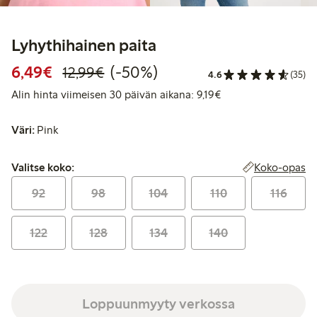
Lyhythihainen paita
Alennettu hinta: 6,49 €
Normaalihinta: 12,99 €
50% alennus
6,49€
(-50%)
12,99€
4.6
(35)
Alin hinta viimeisen
Alin hinta viimeisen 30 päivän aikana: 9,19€
Väri:
Pink
Valitse koko:
Koko-opas
Valitse koko:
92
98
104
110
116
122
128
134
140
Loppuunmyyty verkossa