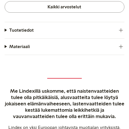
Kaikki arvostelut
Tuotetiedot
Materiaali
Me Lindexillä uskomme, että naistenvaatteiden
tulee olla pitkäikäisiä, alusvaatteita tulee löytyä
jokaiseen elämänvaiheeseen, lastenvaatteiden tulee
kestää lukemattomia leikkihetkiä ja
vauvanvaatteiden tulee olla erittäin mukavia.
Lindex on yksi Euroopan johtavista muotialan yrityksistä,