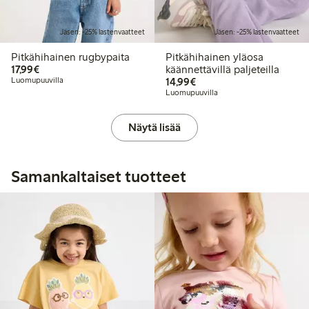
Jäsen: -25% lastenvaatteet
Jäsen: -25% lastenvaatteet
Pitkähihainen rugbypaita
Pitkähihainen yläosa
17,99 €
17,99€
käännettävillä paljeteilla
14,99 €
Luomupuuvilla
14,99€
Luomupuuvilla
Näytä lisää
Samankaltaiset tuotteet