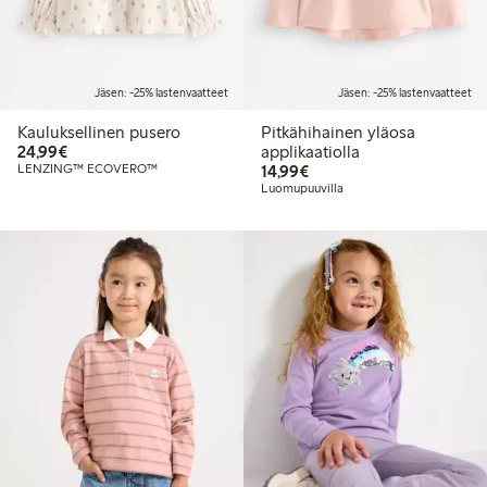
Jäsen: -25% lastenvaatteet
Jäsen: -25% lastenvaatteet
Kauluksellinen pusero
Pitkähihainen yläosa
24,99 €
24,99€
applikaatiolla
14,99 €
LENZING™ ECOVERO™
14,99€
Luomupuuvilla