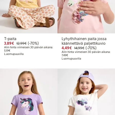
T-paita
Lyhythihainen paita jossa
Alennettu hinta: 3,89 €
Normaalihinta: 12,99 €
70% alennus
3,89€
(-70%)
käännettävä paljettikuvio
12,99€
Alennettu hinta: 4,49 €
Normaalihinta: 14
70% alennus
Alin hinta viimeisen 30 päivän aikana:
4,49€
(-70%)
14,99€
Alin hinta viimeisen 30 päivän aikana: 5,19 €
5,19€
Alin hinta viimeisen 30 päivän aikana:
Luomupuuvilla
Alin hinta viimeisen 30 päivän aikana
7,49€
Luomupuuvilla