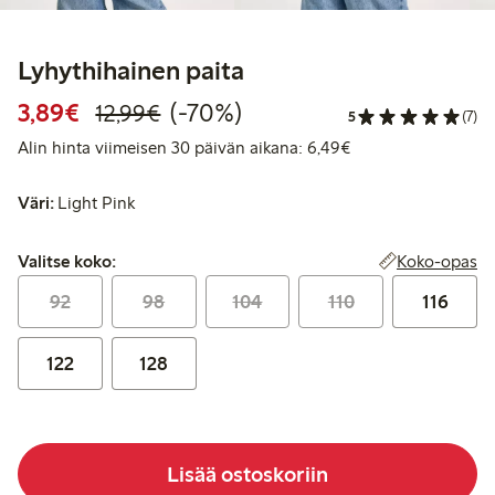
Lyhythihainen paita
Alennettu hinta: 3,89 €
Normaalihinta: 12,99 €
70% alennus
3,89€
(-70%)
12,99€
5
(7)
Alin hinta viimeise
Alin hinta viimeisen 30 päivän aikana: 6,49€
Väri:
Light Pink
Valitse koko:
Koko-opas
Valitse koko:
92
98
104
110
116
122
128
Lisää ostoskoriin