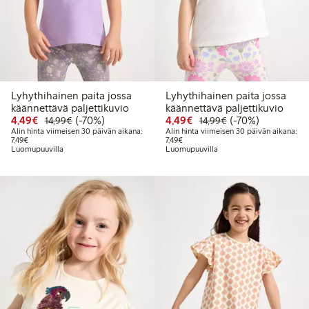
Lyhythihainen paita jossa
Lyhythihainen paita jossa
käännettävä paljettikuvio
käännettävä paljettikuvio
Alennettu hinta: 4,49 €
Normaalihinta: 14,99 €
70% alennus
Alennettu hinta: 4,49 €
Normaalihinta: 14
70% alennus
4,49€
(-70%)
4,49€
(-70%)
14,99€
14,99€
Alin hinta viimeisen 30 päivän aikana:
Alin hinta viimeisen 30 päivän aikana:
Alin hinta viimeisen 30 päivän aikana: 7,49 €
Alin hinta viimeisen 30 päivän aikana
7,49€
7,49€
Luomupuuvilla
Luomupuuvilla