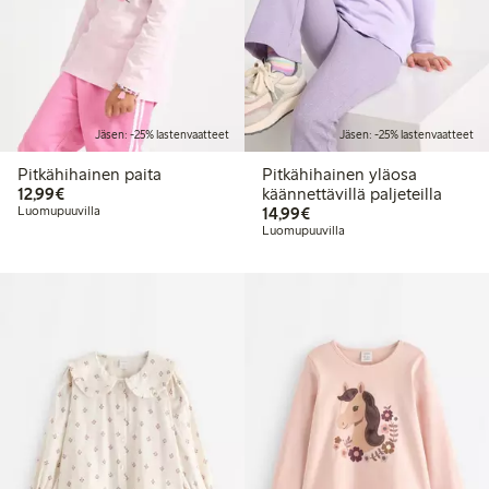
Jäsen: -25% lastenvaatteet
Jäsen: -25% lastenvaatteet
Pitkähihainen paita
Pitkähihainen yläosa
12,99 €
12,99€
käännettävillä paljeteilla
14,99 €
Luomupuuvilla
14,99€
Luomupuuvilla