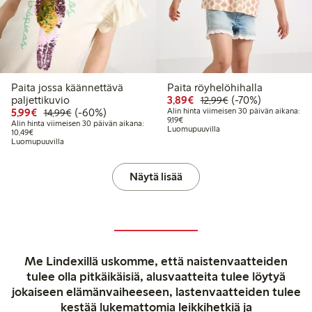
Paita jossa käännettävä
Paita röyhelöhihalla
Alennettu hinta: 3,89 €
Normaalihinta: 12
70% alennus
paljettikuvio
3,89€
(-70%)
12,99€
Alennettu hinta: 5,99 €
Normaalihinta: 14,99 €
60% alennus
5,99€
(-60%)
Alin hinta viimeisen 30 päivän aikana:
14,99€
Alin hinta viimeisen 30 päivän aikana:
9,19€
Alin hinta viimeisen 30 päivän aikana:
Luomupuuvilla
Alin hinta viimeisen 30 päivän aikana: 10,49 €
10,49€
Luomupuuvilla
Näytä lisää
Me Lindexillä uskomme, että naistenvaatteiden
tulee olla pitkäikäisiä, alusvaatteita tulee löytyä
jokaiseen elämänvaiheeseen, lastenvaatteiden tulee
kestää lukemattomia leikkihetkiä ja