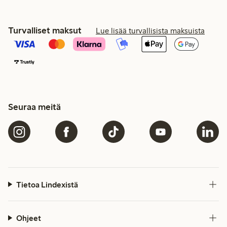
Turvalliset maksut
Lue lisää turvallisista maksuista
Seuraa meitä
Tietoa Lindexistä
Ohjeet