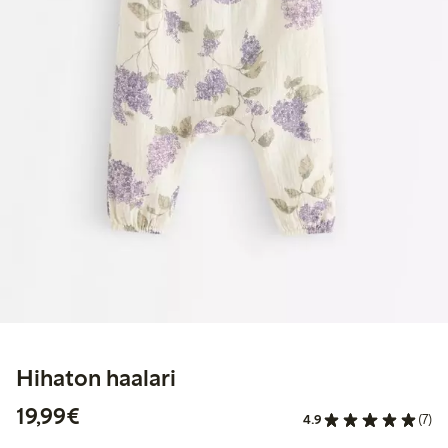
Hihaton haalari
19,99 €
19,99€
4.9
(7)