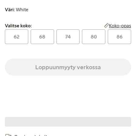
Väri:
White
Valitse koko:
Koko-opas
Valitse koko:
62
68
74
80
86
Loppuunmyyty verkossa