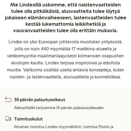
Me Lindexillä uskomme, että naistenvaatteiden
tulee olla pitkäikäisiä, alusvaatteita tulee löytyä
jokaiseen elämänvaiheeseen, lastenvaatteiden tulee
kestää lukemattomia leikkihetkiä ja
vauvanvaatteiden tulee olla erittäin mukavia.
Lindex on yksi Euroopan johtavista muotialan yrityksistä,
jolla on noin 440 myymälää 17 markkina-alueella ja
verkkomyyntiä maailmanlaajuisesti kolmansien osapuolien
alustojen kautta. Lindex tarjoaa inspiroivaa ja edullista
muotia. Valikoima sisältää useita erilaisia konsepteja, kuten
naisten- ja lastenvaatteita, alusvaatteita ja kosmetiikkaa.
30 päivän palautusoikeus
Aletuotteille tarjoamme 14 päivän palautusoikeuden.
Toimituskulut
Ilmainen toimitus Lindex-myymälöihin, toimitus Postin ja