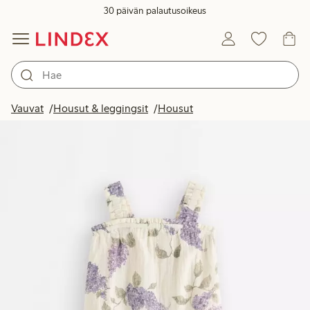
30 päivän palautusoikeus
Vauvat
Housut & leggingsit
Housut