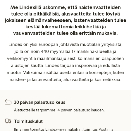
Me Lindexillä uskomme, että naistenvaatteiden
tulee olla pitkäikäisiä, alusvaatteita tulee löytyä
jokaiseen elämänvaiheeseen, lastenvaatteiden tulee
kestää lukemattomia leikkihetkiä ja
vauvanvaatteiden tulee olla erittäin mukavia.
Lindex on yksi Euroopan johtavista muotialan yrityksistä,
jolla on noin 440 myymälää 17 markkina-alueella ja
verkkomyyntiä maailmanlaajuisesti kolmansien osapuolien
alustojen kautta. Lindex tarjoaa inspiroivaa ja edullista
muotia. Valikoima sisältää useita erilaisia konsepteja, kuten
naisten- ja lastenvaatteita, alusvaatteita ja kosmetiikkaa.
30 päivän palautusoikeus
Aletuotteille tarjoamme 14 päivän palautusoikeuden.
Toimituskulut
Ilmainen toimitus Lindex-myymälöihin, toimitus Postin ja