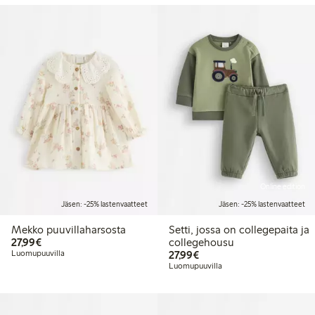
Online edition
Jäsen: -25% lastenvaatteet
Jäsen: -25% lastenvaatteet
Mekko puuvillaharsosta
Setti, jossa on collegepaita ja
27,99 €
27,99€
collegehousu
27,99 €
Luomupuuvilla
27,99€
Luomupuuvilla