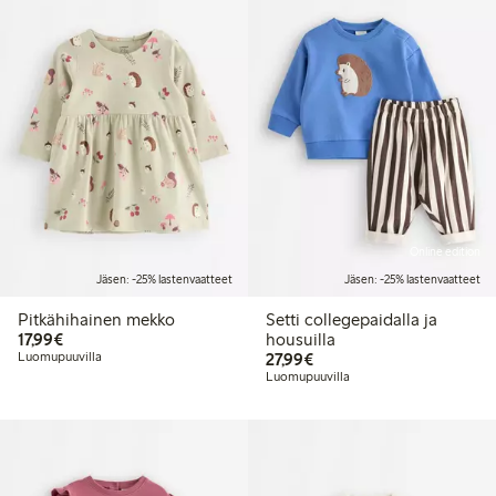
Online edition
Jäsen: -25% lastenvaatteet
Jäsen: -25% lastenvaatteet
Pitkähihainen mekko
Setti collegepaidalla ja
17,99 €
17,99€
housuilla
27,99 €
Luomupuuvilla
27,99€
Luomupuuvilla