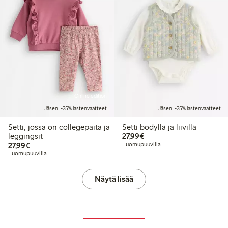
Online edition
Jäsen: -25% lastenvaatteet
Jäsen: -25% lastenvaatteet
Setti, jossa on collegepaita ja
Setti bodyllä ja liivillä
27,99 €
leggingsit
27,99€
27,99 €
27,99€
Luomupuuvilla
Luomupuuvilla
Näytä lisää