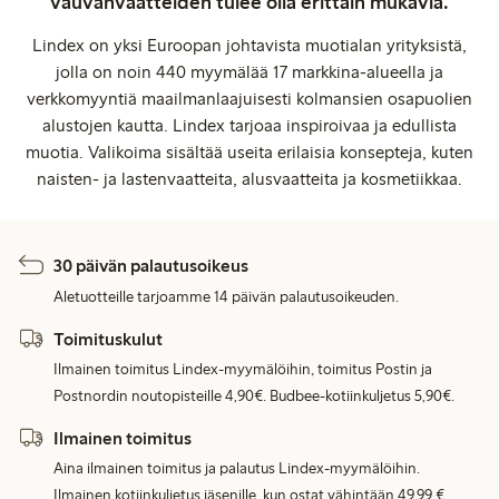
vauvanvaatteiden tulee olla erittäin mukavia.
Lindex on yksi Euroopan johtavista muotialan yrityksistä,
jolla on noin 440 myymälää 17 markkina-alueella ja
verkkomyyntiä maailmanlaajuisesti kolmansien osapuolien
alustojen kautta. Lindex tarjoaa inspiroivaa ja edullista
muotia. Valikoima sisältää useita erilaisia konsepteja, kuten
naisten- ja lastenvaatteita, alusvaatteita ja kosmetiikkaa.
30 päivän palautusoikeus
Aletuotteille tarjoamme 14 päivän palautusoikeuden.
Toimituskulut
Ilmainen toimitus Lindex-myymälöihin, toimitus Postin ja
Postnordin noutopisteille 4,90€. Budbee-kotiinkuljetus 5,90€.
Ilmainen toimitus
Aina ilmainen toimitus ja palautus Lindex-myymälöihin.
Ilmainen kotiinkuljetus jäsenille, kun ostat vähintään 49,99 €