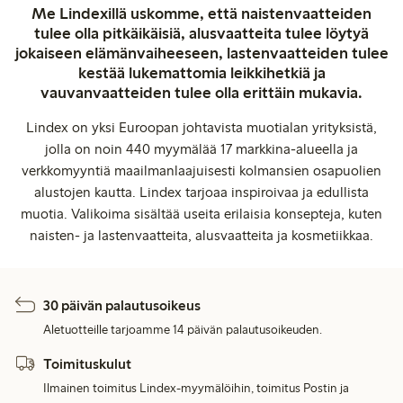
Me Lindexillä uskomme, että naistenvaatteiden
tulee olla pitkäikäisiä, alusvaatteita tulee löytyä
jokaiseen elämänvaiheeseen, lastenvaatteiden tulee
kestää lukemattomia leikkihetkiä ja
vauvanvaatteiden tulee olla erittäin mukavia.
Lindex on yksi Euroopan johtavista muotialan yrityksistä,
jolla on noin 440 myymälää 17 markkina-alueella ja
verkkomyyntiä maailmanlaajuisesti kolmansien osapuolien
alustojen kautta. Lindex tarjoaa inspiroivaa ja edullista
muotia. Valikoima sisältää useita erilaisia konsepteja, kuten
naisten- ja lastenvaatteita, alusvaatteita ja kosmetiikkaa.
30 päivän palautusoikeus
Aletuotteille tarjoamme 14 päivän palautusoikeuden.
Toimituskulut
Ilmainen toimitus Lindex-myymälöihin, toimitus Postin ja