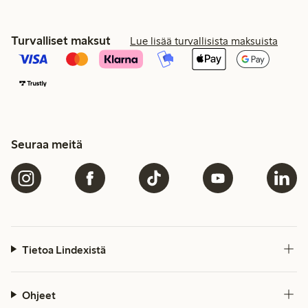
Turvalliset maksut
Lue lisää turvallisista maksuista
Seuraa meitä
Tietoa Lindexistä
Ohjeet