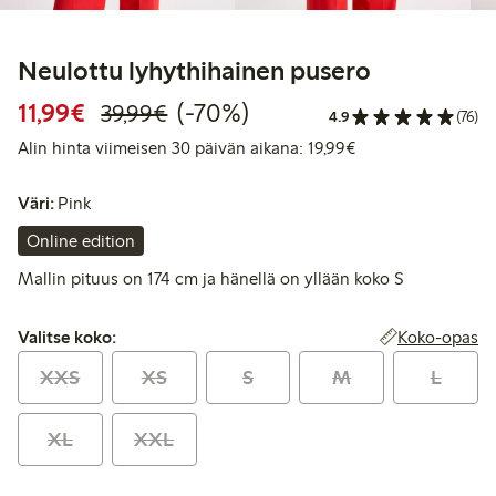
Neulottu lyhythihainen pusero
Alennettu hinta: 11,99 €
Normaalihinta: 39,99 €
70% alennus
11,99€
(-70%)
39,99€
4.9
(76)
Alin hinta viimeise
Alin hinta viimeisen 30 päivän aikana: 19,99€
Väri:
Pink
Online edition
Mallin pituus on 174 cm ja hänellä on yllään koko S
Valitse koko:
Koko-opas
Valitse koko:
XXS
XS
S
M
L
XL
XXL