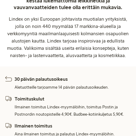
kestää lukemattomia leikkihetkiä ja
vauvanvaatteiden tulee olla erittäin mukavia.
Lindex on yksi Euroopan johtavista muotialan yrityksistä,
jolla on noin 440 myymälää 17 markkina-alueella ja
verkkomyyntiä maailmanlaajuisesti kolmansien osapuolien
alustojen kautta. Lindex tarjoaa inspiroivaa ja edullista
muotia. Valikoima sisältää useita erilaisia konsepteja, kuten
naisten- ja lastenvaatteita, alusvaatteita ja kosmetiikkaa.
30 päivän palautusoikeus
Aletuotteille tarjoamme 14 päivän palautusoikeuden.
Toimituskulut
Ilmainen toimitus Lindex-myymälöihin, toimitus Postin ja
Postnordin noutopisteille 4,90€. Budbee-kotiinkuljetus 5,90€.
Ilmainen toimitus
Aina ilmainen toimitus ja palautus Lindex-myymälöihin.