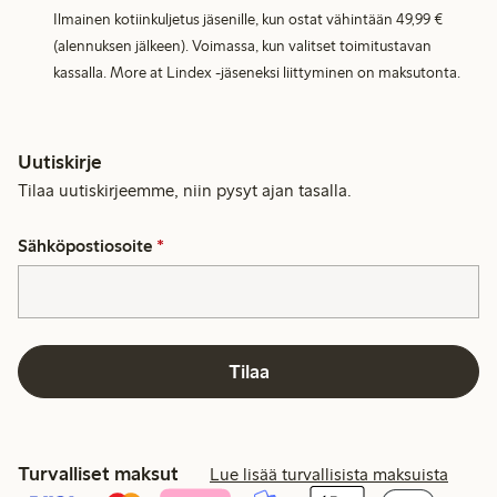
Ilmainen kotiinkuljetus jäsenille, kun ostat vähintään 49,99 €
(alennuksen jälkeen). Voimassa, kun valitset toimitustavan
kassalla. More at Lindex -jäseneksi liittyminen on maksutonta.
Uutiskirje
Tilaa uutiskirjeemme, niin pysyt ajan tasalla.
Sähköpostiosoite
*
Tilaa
Turvalliset maksut
Lue lisää turvallisista maksuista