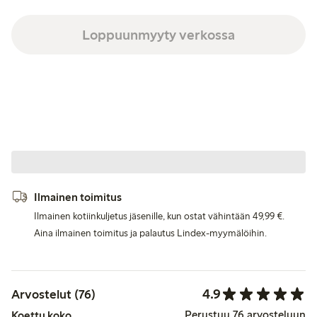
Loppuunmyyty verkossa
Ilmainen toimitus
Ilmainen kotiinkuljetus jäsenille, kun ostat vähintään 49,99 €.
Aina ilmainen toimitus ja palautus Lindex-myymälöihin.
4.9
Arvostelut (76)
Perustuu 76 arvosteluun
Koettu koko