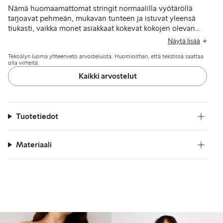
Nämä huomaamattomat stringit normaalilla vyötäröllä
tarjoavat pehmeän, mukavan tunteen ja istuvat yleensä
tiukasti, vaikka monet asiakkaat kokevat kokojen olevan
pieniä ja suosittelevat ottamaan yhden koon isomman.
Näytä lisää
Jotkut mainitsevat saumojen näkyvyyden tai reunojen
Tekoälyn luoma yhteenveto arvosteluista. Huomioithan, että tekstissä saattaa
rullautumisen ongelmina, kun taas toiset tuovat esiin
olla virheitä.
kestävyyshuolia ja istuvuuden vaihtelua kehon muodon
Kaikki arvostelut
mukaan.
Tuotetiedot
Materiaali