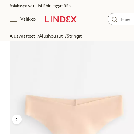
Asiakaspalvelu
Etsi lähin myymäläsi
Valikko
Alusvaatteet
Alushousut
Stringit