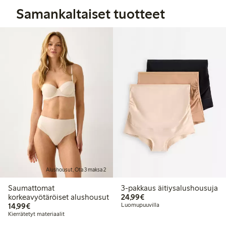
Samankaltaiset tuotteet
Alushousut, Ota 3 maksa 2
Saumattomat
3-pakkaus äitiysalushousuja
24,99 €
korkeavyötäröiset alushousut
24,99€
14,99 €
14,99€
Luomupuuvilla
Kierrätetyt materiaalit