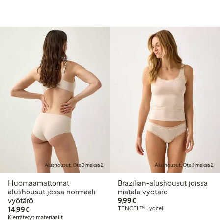
Alushousut, Ota 3 maksa 2
Alushousut, Ota 3 maksa 2
Huomaamattomat
Brazilian-alushousut joissa
alushousut jossa normaali
matala vyötärö
9,99 €
vyötärö
9,99€
14,99 €
14,99€
TENCEL™ Lyocell
Kierrätetyt materiaalit