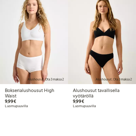
Alushousut, Ota 3 maksa 2
Alushousut, Ota 3 maksa 2
Bokserialushousut High
Alushousut tavallisella
Waist
vyötäröllä
9,99 €
9,99 €
9,99€
9,99€
Luomupuuvilla
Luomupuuvilla