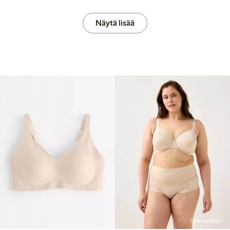
Näytä lisää
Online edition