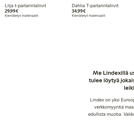
Lilja t-paitarintaliivit
Dahlia T-paitarintaliivit
29,99 €
34,99 €
29,99€
34,99€
Kierrätetyt materiaalit
Kierrätetyt materiaalit
Me Lindexillä us
tulee löytyä jok
leik
Lindex on yksi Euroop
verkkomyyntiä maail
edullista muotia. Valik