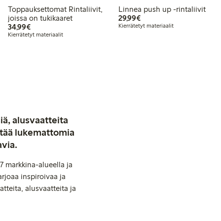
Toppauksettomat Rintaliivit,
Linnea push up -rintaliivit
29,99 €
joissa on tukikaaret
29,99€
34,99 €
34,99€
Kierrätetyt materiaalit
Kierrätetyt materiaalit
iä, alusvaatteita
stää lukemattomia
avia.
7 markkina-alueella ja
rjoaa inspiroivaa ja
tteita, alusvaatteita ja