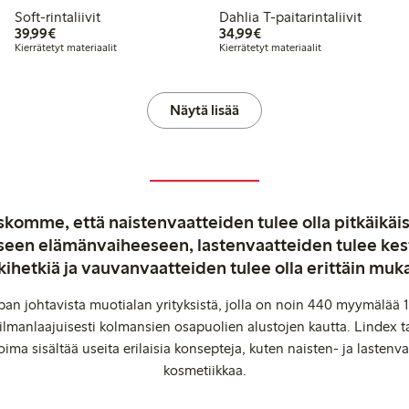
Soft-rintaliivit
Dahlia T-paitarintaliivit
39,99 €
34,99 €
39,99€
34,99€
Kierrätetyt materiaalit
Kierrätetyt materiaalit
Näytä lisää
komme, että naistenvaatteiden tulee olla pitkäikäis
aiseen elämänvaiheeseen, lastenvaatteiden tulee ke
kihetkiä ja vauvanvaatteiden tulee olla erittäin muk
an johtavista muotialan yrityksistä, jolla on noin 440 myymälää 1
manlaajuisesti kolmansien osapuolien alustojen kautta. Lindex ta
oima sisältää useita erilaisia konsepteja, kuten naisten- ja lastenvaa
kosmetiikkaa.