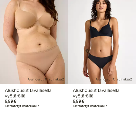
Alushousut, Ota 3 maksa 2
Alushousut, Ota 3 maksa 2
Alushousut tavallisella
Alushousut tavallisella
vyötäröllä
vyötäröllä
9,99 €
9,99 €
9,99€
9,99€
Kierrätetyt materiaalit
Kierrätetyt materiaalit