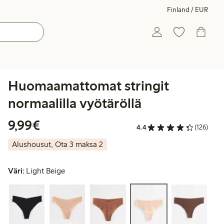
Finland / EUR
Huomaamattomat stringit
normaalilla vyötäröllä
9,99 €
9,99€
4.4
(126)
Alushousut, Ota 3 maksa 2
Väri:
Light Beige