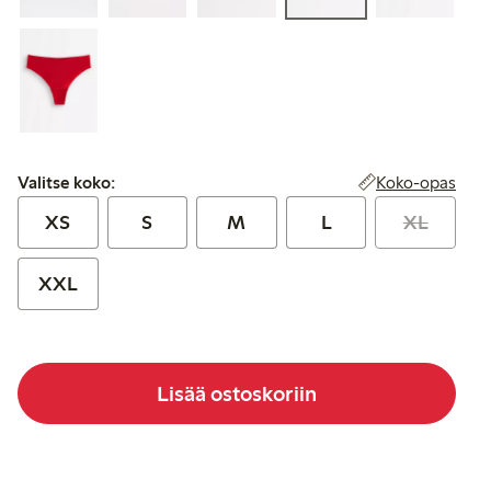
Valitse koko:
Koko-opas
Valitse koko:
XS
S
M
L
XL
XXL
Lisää ostoskoriin