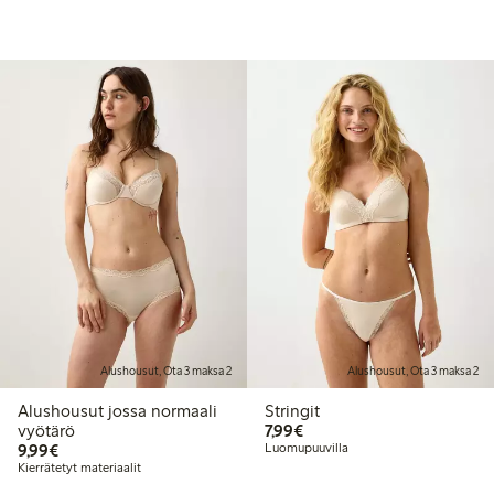
Alushousut, Ota 3 maksa 2
Alushousut, Ota 3 maksa 2
Alushousut jossa normaali
Stringit
7,99 €
vyötärö
7,99€
9,99 €
9,99€
Luomupuuvilla
Kierrätetyt materiaalit