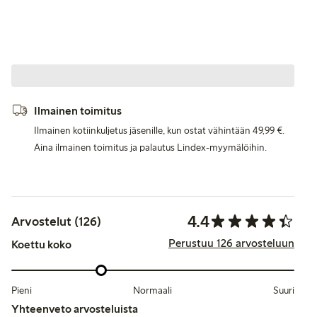
Ilmainen toimitus
Ilmainen kotiinkuljetus jäsenille, kun ostat vähintään 49,99 €.
Aina ilmainen toimitus ja palautus Lindex-myymälöihin.
4.4
Arvostelut (126)
Perustuu 126 arvosteluun
Koettu koko
Pieni
Normaali
Suuri
Yhteenveto arvosteluista