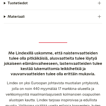
Tuotetiedot
Materiaali
Me Lindexillä uskomme, että naistenvaatteiden
tulee olla pitkäikäisiä, alusvaatteita tulee löytyä
jokaiseen elämänvaiheeseen, lastenvaatteiden tulee
kestää lukemattomia leikkihetkiä ja
vauvanvaatteiden tulee olla erittäin mukavia.
Lindex on yksi Euroopan johtavista muotialan yrityksistä,
jolla on noin 440 myymälää 17 markkina-alueella ja
verkkomyyntiä maailmanlaajuisesti kolmansien osapuolien
alustojen kautta. Lindex tarjoaa inspiroivaa ja edullista
muotia. Valikoima sisältää useita erilaisia konsepteja, kuten