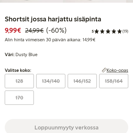
Shortsit jossa harjattu sisäpinta
Alennettu hinta: 9,99 €
Normaalihinta: 24,99 €
60% alennus
9,99€
(-60%)
24,99€
5
(19)
Alin hinta viimeise
Alin hinta viimeisen 30 päivän aikana: 14,99€
Väri:
Dusty Blue
Valitse koko:
Koko-opas
Valitse koko:
128
134/140
146/152
158/164
170
Loppuunmyyty verkossa