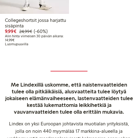
Collegeshortsit jossa harjattu
sisäpinta
Alennettu hinta: 9,99 €
Normaalihinta: 24,99 €
60% alennus
9,99€
(-60%)
24,99€
Alin hinta viimeisen 30 päivän aikana:
Alin hinta viimeisen 30 päivän aikana: 14,99 €
14,99€
Luomupuuvilla
Me Lindexillä uskomme, että naistenvaatteiden
tulee olla pitkäikäisiä, alusvaatteita tulee löytyä
jokaiseen elämänvaiheeseen, lastenvaatteiden tulee
kestää lukemattomia leikkihetkiä ja
vauvanvaatteiden tulee olla erittäin mukavia.
Lindex on yksi Euroopan johtavista muotialan yrityksistä,
jolla on noin 440 myymälää 17 markkina-alueella ja