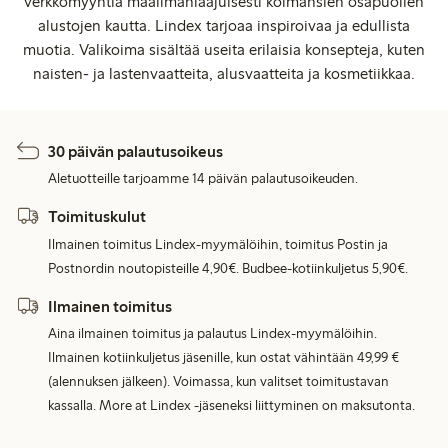
verkkomyyntiä maailmanlaajuisesti kolmansien osapuolien
alustojen kautta. Lindex tarjoaa inspiroivaa ja edullista
muotia. Valikoima sisältää useita erilaisia konsepteja, kuten
naisten- ja lastenvaatteita, alusvaatteita ja kosmetiikkaa.
30 päivän palautusoikeus
Aletuotteille tarjoamme 14 päivän palautusoikeuden.
Toimituskulut
Ilmainen toimitus Lindex-myymälöihin, toimitus Postin ja
Postnordin noutopisteille 4,90€. Budbee-kotiinkuljetus 5,90€.
Ilmainen toimitus
Aina ilmainen toimitus ja palautus Lindex-myymälöihin.
Ilmainen kotiinkuljetus jäsenille, kun ostat vähintään 49,99 €
(alennuksen jälkeen). Voimassa, kun valitset toimitustavan
kassalla. More at Lindex -jäseneksi liittyminen on maksutonta.