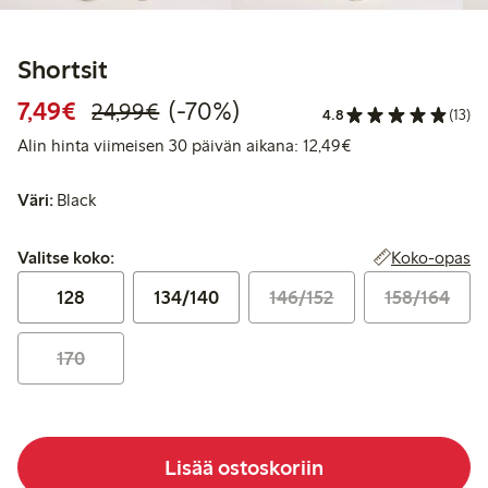
Shortsit
Alennettu hinta: 7,49 €
Normaalihinta: 24,99 €
70% alennus
7,49€
(-70%)
24,99€
4.8
(13)
Alin hinta viimeis
Alin hinta viimeisen 30 päivän aikana: 12,49€
Väri:
Black
Valitse koko:
Koko-opas
Valitse koko:
128
134/140
146/152
158/164
170
Lisää ostoskoriin