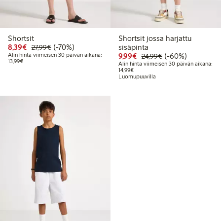
Shortsit
Shortsit jossa harjattu
Alennettu hinta: 8,39 €
Normaalihinta: 27,99 €
70% alennus
8,39€
(-70%)
sisäpinta
27,99€
Alennettu hinta: 9,99 €
Normaalihinta: 24
60% alennus
Alin hinta viimeisen 30 päivän aikana:
9,99€
(-60%)
24,99€
Alin hinta viimeisen 30 päivän aikana: 13,99 €
13,99€
Alin hinta viimeisen 30 päivän aikana:
Alin hinta viimeisen 30 päivän aika
14,99€
Luomupuuvilla