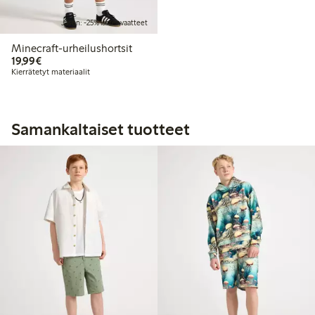
Jäsen: -25% lastenvaatteet
Minecraft-urheilushortsit
19,99 €
19,99€
Kierrätetyt materiaalit
Samankaltaiset tuotteet