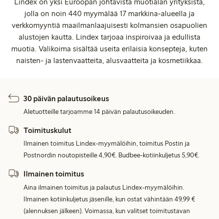
Lindex on yksi Euroopan johtavista muotialan yrityksistä,
jolla on noin 440 myymälää 17 markkina-alueella ja
verkkomyyntiä maailmanlaajuisesti kolmansien osapuolien
alustojen kautta. Lindex tarjoaa inspiroivaa ja edullista
muotia. Valikoima sisältää useita erilaisia konsepteja, kuten
naisten- ja lastenvaatteita, alusvaatteita ja kosmetiikkaa.
30 päivän palautusoikeus
Aletuotteille tarjoamme 14 päivän palautusoikeuden.
Toimituskulut
Ilmainen toimitus Lindex-myymälöihin, toimitus Postin ja
Postnordin noutopisteille 4,90€. Budbee-kotiinkuljetus 5,90€.
Ilmainen toimitus
Aina ilmainen toimitus ja palautus Lindex-myymälöihin.
Ilmainen kotiinkuljetus jäsenille, kun ostat vähintään 49,99 €
(alennuksen jälkeen). Voimassa, kun valitset toimitustavan