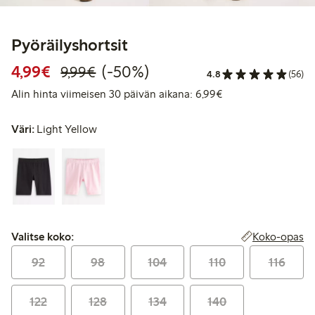
Pyöräilyshortsit
Alennettu hinta: 4,99 €
Normaalihinta: 9,99 €
50% alennus
4,99€
(-50%)
9,99€
4.8
(56)
Alin hinta viimeise
Alin hinta viimeisen 30 päivän aikana: 6,99€
Väri:
Light Yellow
Valitse koko:
Koko-opas
Valitse koko:
92
98
104
110
116
122
128
134
140